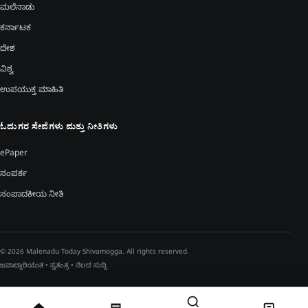
ಮಲೆನಾಡು
ಕರ್ನಾಟಕ
ದೇಶ
ವಿಶ್ವ
ಉಪಯುಕ್ತ ಮಾಹಿತಿ
ಓದುಗರ ಸೇವೆಗಳು ಮತ್ತು ನೀತಿಗಳು
ePaper
ಸಂಪರ್ಕ
ಸಂಪಾದಕೀಯ ನೀತಿ
© 2026 Malenadu Today Shivamogga. All rights reserved.
ಜವಾಬ್ದಾರಿಯುತ • ಸ್ವತಂತ್ರ • ನೆಲದ ಸುದ್ದಿ