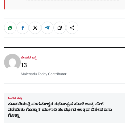
W
F
X
T
ಹಂಚಿಕೊಳ್ಳಿ
ಲಿಂ
S
h
a
e
a
c
l
t
e
e
ಕ್
h
s
b
g
A
o
r
a
p
o
a
p
k
m
r
ಲೇಖಕರ ಬಗ್ಗೆ
e
13
Malenadu Today Contributor
ಹಿಂದಿನ ಸುದ್ದಿ
ಕೂಡಲಿಯಲ್ಲಿ ಸಂಗಮೇಶ್ವರ ರಥೋತ್ಸವ ಹೊಳೆ ಜಾತ್ರೆ ಹೇಗೆ
ನಡೆಯಿತು ಗೊತ್ತಾ!? ಯುಗಾದಿ ಸಂದರ್ಭದ ಉತ್ಸವ ವಿಶೇಷ ಏನು
ಗೊತ್ತಾ