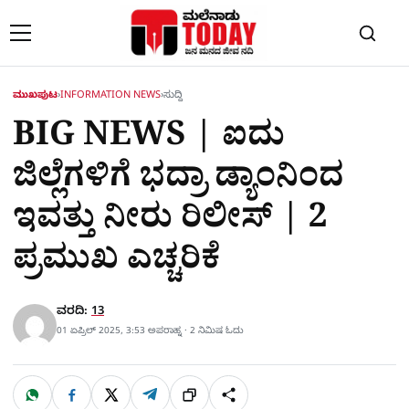
Skip to content
ಮುಖಪುಟ
›
INFORMATION NEWS
›
ಸುದ್ದಿ
BIG NEWS | ಐದು
ಜಿಲ್ಲೆಗಳಿಗೆ ಭದ್ರಾ ಡ್ಯಾಂನಿಂದ
ಇವತ್ತು ನೀರು ರಿಲೀಸ್‌ | 2
ಪ್ರಮುಖ ಎಚ್ಚರಿಕೆ
ವರದಿ:
13
01 ಏಪ್ರಿಲ್ 2025, 3:53 ಅಪರಾಹ್ನ · 2 ನಿಮಿಷ ಓದು
W
F
X
T
ಹಂಚಿಕೊಳ್ಳಿ
ಲಿಂ
S
h
a
e