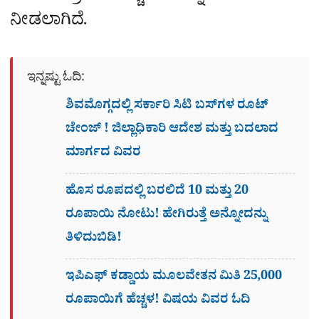
ನೀಡಲಾಗಿದೆ.
ಇನ್ನಷ್ಟು ಓದಿ:
ಶಿವಮೊಗ್ಗದಲ್ಲಿ ಸರ್ಕಾರಿ ಸಿಟಿ ಬಸ್​ಗಳ ರೂಟ್
ಚೇಂಜ್ ! ಜಿಲ್ಲಾಧಿಕಾರಿ ಆದೇಶ ಮತ್ತು ಬದಲಾದ
ಮಾರ್ಗದ ವಿವರ
ಹೊಸ ರೂಪದಲ್ಲಿ ಬರಲಿದೆ 10 ಮತ್ತು 20
ರೂಪಾಯಿ ನೋಟು! ಹೇಗಿರುತ್ತೆ ಅನ್ನೋದನ್ನು
ತಿಳಿದುಬಿಡಿ!
ಇಪಿಎಫ್ ಕಡ್ಡಾಯ ಮೂಲವೇತನ ಮಿತಿ 25,000
ರೂಪಾಯಿಗೆ ಹೆಚ್ಚಳ! ವಿಷಯ ವಿವರ ಓದಿ