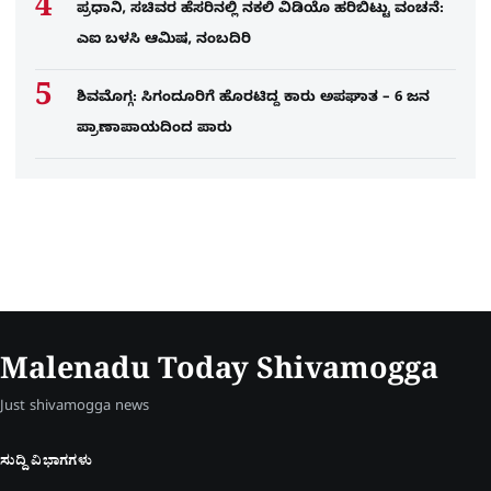
ಪ್ರಧಾನಿ, ಸಚಿವರ ಹೆಸರಿನಲ್ಲಿ ನಕಲಿ ವಿಡಿಯೊ ಹರಿಬಿಟ್ಟು ವಂಚನೆ:
ಎಐ ಬಳಸಿ ಆಮಿಷ, ನಂಬದಿರಿ
ಶಿವಮೊಗ್ಗ: ಸಿಗಂದೂರಿಗೆ ಹೊರಟಿದ್ದ ಕಾರು ಅಪಘಾತ – 6 ಜನ
ಪ್ರಾಣಾಪಾಯದಿಂದ ಪಾರು
Malenadu Today Shivamogga
Just shivamogga news
ಸುದ್ದಿ ವಿಭಾಗಗಳು