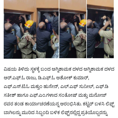
ವಿಷಯ ತಿಳಿದು ಸ್ಥಳಕ್ಕೆ ಬಂದ ಅಗ್ನಿಶಾಮಕ ದಳದ ಅಗ್ನಿಶಾಮಕ ದಳದ
ಆರ್.ಎಫ್.ಓ ರಾಜು, ಡಿ.ಎಫ್.ಓ ಅಶೋಕ್ ಕುಮಾರ್,
ಎಫ್.ಎಸ್.ಟಿ.ಓ ಮಕ್ತುಂ ಹುಸೇನ್, ಎಲ್.ಎಫ್ ಸುನೀಲ್, ಎಫ್.ಡಿ
ಸತೀಶ್ ಹಾಗೂ ಎಫ್.ಎಂ.ಗಳಾದ ಸಂತೋಷ್ ಮತ್ತು ಮನೋಜ್
ರವರ ತಂಡ ಕಾರ್ಯಾಚರಣೆಯನ್ನ ಆರಂಭಿಸಿತು. ಕಟ್ಟರ್ ಬಳಸಿ ಲಿಫ್ಟ್
ಬಾಗಿಲನ್ನು ಮುರಿದ ಸಿಬ್ಬಂದಿ ಬಳಿಕ ಲಿಫ್ಟ್​ನಲ್ಲಿದ್ದ ಪ್ರತಿಯೊಬ್ಬರನ್ನು