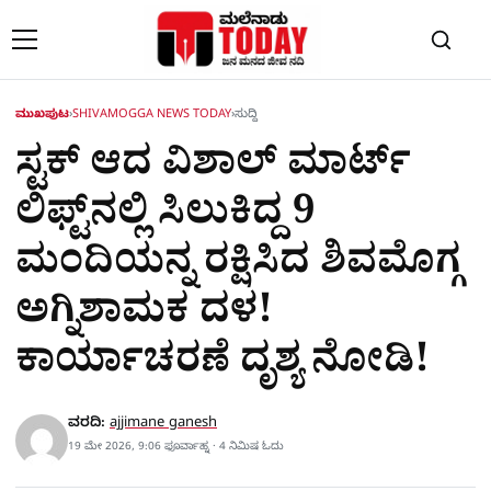
Skip to content
ಮುಖಪುಟ
›
SHIVAMOGGA NEWS TODAY
›
ಸುದ್ದಿ
ಸ್ಟಕ್ ಆದ ವಿಶಾಲ್ ಮಾರ್ಟ್​
ಲಿಫ್ಟ್​ನಲ್ಲಿ ಸಿಲುಕಿದ್ದ 9
ಮಂದಿಯನ್ನ ರಕ್ಷಿಸಿದ ಶಿವಮೊಗ್ಗ
ಅಗ್ನಿಶಾಮಕ ದಳ!
ಕಾರ್ಯಾಚರಣೆ ದೃಶ್ಯ ನೋಡಿ!
ವರದಿ:
ajjimane ganesh
19 ಮೇ 2026, 9:06 ಫೂರ್ವಾಹ್ನ · 4 ನಿಮಿಷ ಓದು