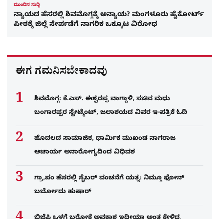
ಮುಂದಿನ ಸುದ್ದಿ
ನ್ಯಾಯದ ಹೆಸರಲ್ಲಿ ಶಿವಮೊಗ್ಗಕ್ಕೆ ಅನ್ಯಾಯ? ಮಂಗಳೂರು ಹೈಕೋರ್ಟ್
ಪೀಠಕ್ಕೆ ಜಿಲ್ಲೆ ಸೇರ್ಪಡೆಗೆ ನಾಗರಿಕ ಒಕ್ಕೂಟ ವಿರೋಧ
ಈಗ ಗಮನಿಸಬೇಕಾದವು
ಶಿವಮೊಗ್ಗ: ಕೆ.ಎಸ್. ಈಶ್ವರಪ್ಪ ವಾಗ್ದಾಳಿ, ಸಚಿವ ಮಧು
ಬಂಗಾರಪ್ಪರ ಸ್ಟೇಟ್ಮೆಂಟ್, ಜಲಾಶಯದ ವಿವರ ಇ-ಪತ್ರಿಕೆ ಓದಿ
ಹೊದಲದ ಸಾಮಾಜಿಕ, ಧಾರ್ಮಿಕ ಮುಖಂಡ ನಾಗರಾಜ
ಆಚಾರ್ಯ ಅನಾರೋಗ್ಯದಿಂದ ವಿಧಿವಶ
ಗ್ರಾ,ಪಂ ಹೆಸರಲ್ಲಿ ಸೈಬ‌ರ್ ವಂಚನೆಗೆ ಯತ್ನ: ನಿಮ್ಗೂ ಫೋನ್​
ಬರ್ಬೋದು ಹುಷಾರ್​​
ಬಿಜೆಪಿ ಒಳಗೆ ಬರೋಕೆ ಅವಕಾಶ ಇದೀಯಾ ಅಂತ ಕೇಳಿದ್ರ