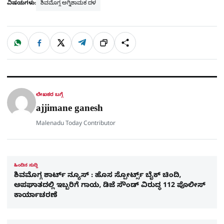
ವಿಷಯಗಳು:
ಶಿವಮೊಗ್ಗ ಅಗ್ನಿಶಾಮಕ ದಳ
W
F
X
T
ಹಂಚಿಕೊಳ್ಳಿ
ಲಿಂ
S
h
a
e
a
c
l
t
e
e
ಕ್
h
s
b
g
A
o
r
a
p
o
a
p
k
m
r
ಲೇಖಕರ ಬಗ್ಗೆ
e
ajjimane ganesh
Malenadu Today Contributor
ಹಿಂದಿನ ಸುದ್ದಿ
ಶಿವಮೊಗ್ಗ ಶಾರ್ಟ್ ನ್ಯೂಸ್ : ಹೊಸ ಸ್ಪೋರ್ಟ್ಸ್​ ಬೈಕ್​ ಚಿಂದಿ,
ಅಪಘಾತದಲ್ಲಿ ಇಬ್ಬರಿಗೆ ಗಾಯ, ಡಿಜೆ ಸೌಂಡ್​ ವಿರುದ್ಧ 112 ಪೊಲೀಸ್
ಕಾರ್ಯಾಚರಣೆ