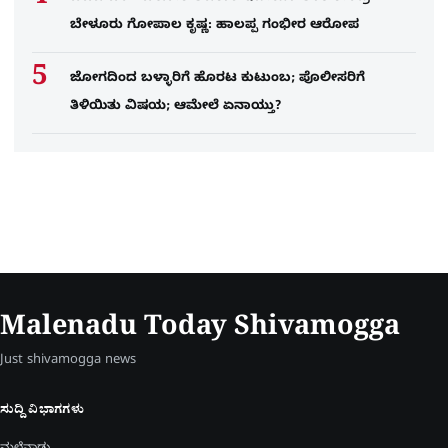
ಬೇಳೂರು ಗೋಪಾಲ ಕೃಷ್ಣ: ಹಾಲಪ್ಪ ಗಂಭೀರ ಆರೋಪ
ಜೋಗದಿಂದ ಬಳ್ಳಾರಿಗೆ ಹೊರಟ ಕುಟುಂಬ; ಪೊಲೀಸರಿಗೆ
ತಿಳಿಯಿತು ವಿಷಯ; ಆಮೇಲೆ ಏನಾಯ್ತು?
Malenadu Today Shivamogga
Just shivamogga news
ಸುದ್ದಿ ವಿಭಾಗಗಳು