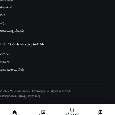
ಮಲೆನಾಡು
ಕರ್ನಾಟಕ
ದೇಶ
ವಿಶ್ವ
ಉಪಯುಕ್ತ ಮಾಹಿತಿ
ಓದುಗರ ಸೇವೆಗಳು ಮತ್ತು ನೀತಿಗಳು
ePaper
ಸಂಪರ್ಕ
ಸಂಪಾದಕೀಯ ನೀತಿ
© 2026 Malenadu Today Shivamogga. All rights reserved.
ಜವಾಬ್ದಾರಿಯುತ • ಸ್ವತಂತ್ರ • ನೆಲದ ಸುದ್ದಿ