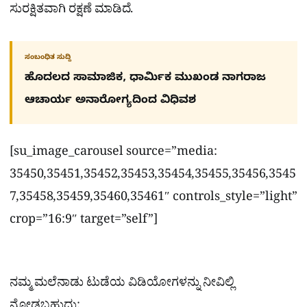
ಸುರಕ್ಷಿತವಾಗಿ ರಕ್ಷಣೆ ಮಾಡಿದೆ.
ಸಂಬಂಧಿತ ಸುದ್ದಿ
ಹೊದಲದ ಸಾಮಾಜಿಕ, ಧಾರ್ಮಿಕ ಮುಖಂಡ ನಾಗರಾಜ
ಆಚಾರ್ಯ ಅನಾರೋಗ್ಯದಿಂದ ವಿಧಿವಶ
[su_image_carousel source=”media:
35450,35451,35452,35453,35454,35455,35456,3545
7,35458,35459,35460,35461″ controls_style=”light”
crop=”16:9″ target=”self”]
ನಮ್ಮ ಮಲೆನಾಡು ಟುಡೆಯ ವಿಡಿಯೋಗಳನ್ನು ನೀವಿಲ್ಲಿ