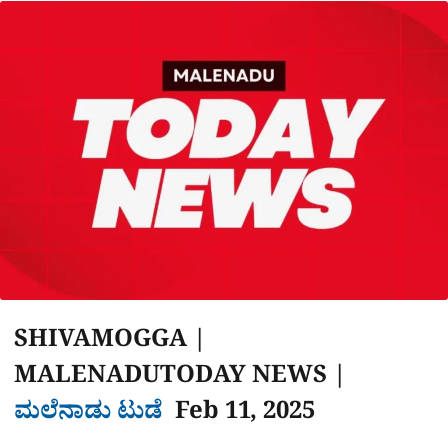
a
p
o
a
p
k
m
r
e
SHIVAMOGGA |
MALENADUTODAY NEWS |
ಮಲೆನಾಡು ಟುಡೆ
Feb 11, 2025
‌‌