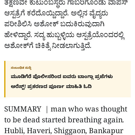
ತಕ್ಷಣವೇ ಕುಟುಂಬಸ್ಥರು ಗಾಬರಿಗೊಂಡು ವಾಪಸ್‌
ಆಸ್ಪತ್ರೆಗೆ ಕರೆದೊಯ್ದಿದ್ದಾರೆ. ಅಲ್ಲಿನ ವೈದ್ಯರು
ಪರೀಶಿಲಿಸಿ ಅಶೋಕ್‌ ಬದುಕಿರುವುದಾಗಿ
ಹೇಳಿದ್ದಾರೆ. ಸದ್ಯ ಹುಬ್ಬಳ್ಳಿಯ ಆಸ್ಪತ್ರೆಯೊಂದರಲ್ಲಿ
ಅಶೋಕ್‌ಗೆ ಚಿಕಿತ್ಸೆ ನೀಡಲಾಗುತ್ತಿದೆ.
ಸಂಬಂಧಿತ ಸುದ್ದಿ
ಮೂಡಿಗೆರೆ ಪೊಲೀಸರಿಂದ ಐವರು ಬಾಂಗ್ಲಾ ಪ್ರಜೆಗಳು
ಅರೆಸ್ಟ್! ಪ್ರಕರಣದ ಪೂರ್ಣ ಮಾಹಿತಿ ಓದಿ
SUMMARY | man who was thought
to be dead started breathing again.
Hubli, Haveri, Shiggaon, Bankapur