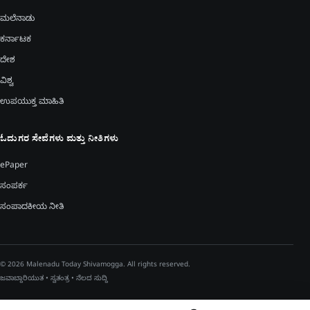
ಮಲೆನಾಡು
ಕರ್ನಾಟಕ
ದೇಶ
ವಿಶ್ವ
ಉಪಯುಕ್ತ ಮಾಹಿತಿ
ಓದುಗರ ಸೇವೆಗಳು ಮತ್ತು ನೀತಿಗಳು
ePaper
ಸಂಪರ್ಕ
ಸಂಪಾದಕೀಯ ನೀತಿ
© 2026 Malenadu Today Shivamogga. All rights reserved.
ಜವಾಬ್ದಾರಿಯುತ • ಸ್ವತಂತ್ರ • ನೆಲದ ಸುದ್ದಿ