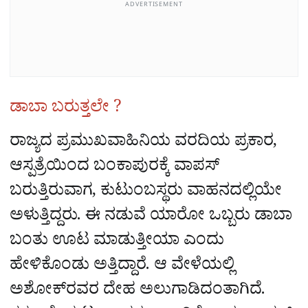
ADVERTISEMENT
ಡಾಬಾ ಬರುತ್ತಲೇ ?
ರಾಜ್ಯದ ಪ್ರಮುಖವಾಹಿನಿಯ ವರದಿಯ ಪ್ರಕಾರ,
ಆಸ್ಪತ್ರೆಯಿಂದ ಬಂಕಾಪುರಕ್ಕೆ ವಾಪಸ್‌
ಬರುತ್ತಿರುವಾಗ, ಕುಟುಂಬಸ್ಥರು ವಾಹನದಲ್ಲಿಯೇ
ಅಳುತ್ತಿದ್ದರು. ಈ ನಡುವೆ ಯಾರೋ ಒಬ್ಬರು ಡಾಬಾ
ಬಂತು ಊಟ ಮಾಡುತ್ತೀಯಾ ಎಂದು
ಹೇಳಿಕೊಂಡು ಅತ್ತಿದ್ದಾರೆ. ಆ ವೇಳೆಯಲ್ಲಿ
ಅಶೋಕ್‌ರವರ ದೇಹ ಅಲುಗಾಡಿದಂತಾಗಿದೆ.