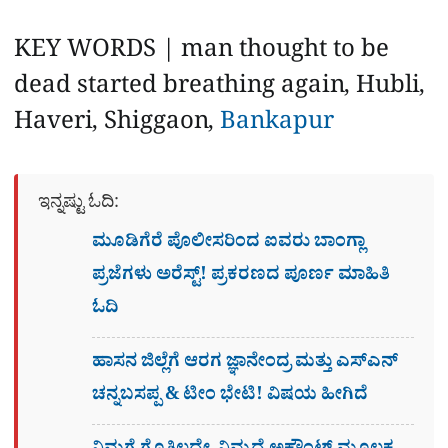
KEY WORDS | man thought to be
dead started breathing again, Hubli,
Haveri, Shiggaon,
Bankapur
ಇನ್ನಷ್ಟು ಓದಿ:
ಮೂಡಿಗೆರೆ ಪೊಲೀಸರಿಂದ ಐವರು ಬಾಂಗ್ಲಾ
ಪ್ರಜೆಗಳು ಅರೆಸ್ಟ್! ಪ್ರಕರಣದ ಪೂರ್ಣ ಮಾಹಿತಿ
ಓದಿ
ಹಾಸನ ಜಿಲ್ಲೆಗೆ ಆರಗ ಜ್ಞಾನೇಂದ್ರ ಮತ್ತು ಎಸ್​ಎನ್​
ಚನ್ನಬಸಪ್ಪ & ಟೀಂ ಭೇಟಿ! ವಿಷಯ ಹೀಗಿದೆ