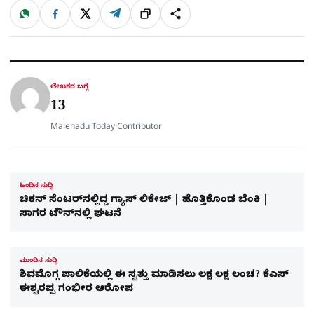
W
F
X
T
ಹಂಚಿಕೊಳ್ಳಿ
ಲಿಂ
S
h
a
e
a
c
l
t
e
e
ಕ್
h
s
b
g
A
o
r
a
p
o
a
p
k
m
r
ಲೇಖಕರ ಬಗ್ಗೆ
e
13
Malenadu Today Contributor
ಹಿಂದಿನ ಸುದ್ದಿ
ಚಿಕನ್‌ ಸೆಂಟರ್‌ನಲ್ಲಿದ್ದ ಗ್ಯಾಸ್‌ ಲಿಕೇಜ್‌ | ಹೊತ್ತಿಕೊಂಡ ಬೆಂಕಿ |
ಸಾಗರ ಟೌನ್‌ನಲ್ಲಿ ಘಟನೆ
ಮುಂದಿನ ಸುದ್ದಿ
ಶಿವಮೊಗ್ಗ ಪಾಲಿಕೆಯಲ್ಲಿ ಈ ಸ್ವತ್ತು ಮಾಡಿಸಲು ಲಕ್ಷ ಲಕ್ಷ ಲಂಚ? ಕೆಎಸ್‌
ಈಶ್ವರಪ್ಪ ಗಂಭೀರ ಆರೋಪ