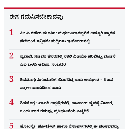
ಈಗ ಗಮನಿಸಬೇಕಾದವು
ಪಿಒಪಿ ಗಣೇಶ ಮೂರ್ತಿ? ಮಧುಬಂಗಾರಪ್ಪರಿಗೆ ಅದ್ದೂರಿ ಸ್ವಾಗತ
ಸೇರಿದಂತೆ ಇನ್ನಿತರೇ ಸುದ್ದಿಗಳು ಇ-ಪೇಪರ್​ನಲ್ಲಿ
ಪ್ರಧಾನಿ, ಸಚಿವರ ಹೆಸರಿನಲ್ಲಿ ನಕಲಿ ವಿಡಿಯೊ ಹರಿಬಿಟ್ಟು ವಂಚನೆ:
ಎಐ ಬಳಸಿ ಆಮಿಷ, ನಂಬದಿರಿ
ಶಿವಮೊಗ್ಗ: ಸಿಗಂದೂರಿಗೆ ಹೊರಟಿದ್ದ ಕಾರು ಅಪಘಾತ – 6 ಜನ
ಪ್ರಾಣಾಪಾಯದಿಂದ ಪಾರು
ಶಿವಮೊಗ್ಗ : ಖಾಸಗಿ ಆಸ್ಪತ್ರೆಗಳಲ್ಲಿ ಪಾರ್ಕಿಂಗ್​ ವ್ಯವಸ್ಥೆ ವಿಚಾರ,
ಒಂದು ವಾರ ಗಡುವು, ಪ್ರತಿಭಟನೆಯ ಎಚ್ಚರಿಕೆ
ಹೋಂಸ್ಟೇ, ಹೋಟೇಲ್ ಹಾಗೂ ರೆಸಾರ್ಟ್‌ಗಳಲ್ಲಿ ಈ ಫಲಕವವನ್ನು