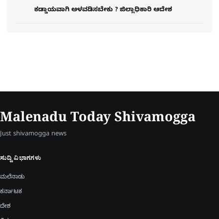
ಕಡ್ಡಾಯವಾಗಿ ಅಳವಡಿಸಬೇಕು ? ಜಿಲ್ಲಾಧಿಕಾರಿ ಆದೇಶ
Malenadu Today Shivamogga
Just shivamogga news
ಸುದ್ದಿ ವಿಭಾಗಗಳು
ಮಲೆನಾಡು
ಕರ್ನಾಟಕ
ದೇಶ