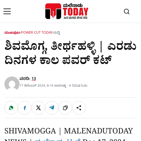
Skip to content
ಮುಖಪುಟ
›
POWER CUT TODAY
›
ಸುದ್ದಿ
ಶಿವಮೊಗ್ಗ, ತೀರ್ಥಹಳ್ಳಿ | ಎರಡು
ದಿನಗಳ ಕಾಲ ಪವರ್‌ ಕಟ್‌
ವರದಿ:
13
17 ಡಿಸೆಂಬರ್ 2024, 8:16 ಅಪರಾಹ್ನ · 4 ನಿಮಿಷ ಓದು
W
F
X
T
ಹಂಚಿಕೊಳ್ಳಿ
ಲಿಂ
S
h
a
e
a
c
l
t
e
e
ಕ್
h
s
b
g
A
o
r
a
p
o
a
SHIVAMOGGA | MALENADUTODAY
p
k
m
r