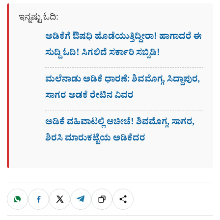
ಇನ್ನಷ್ಟು ಓದಿ:
ಅಡಿಕೆಗೆ ಔಷಧಿ ಹೊಡೆಯುತ್ತಿದ್ದೀರಾ! ಹಾಗಾದರೆ ಈ
ಸುದ್ದಿ ಓದಿ! ಸಿಗಲಿದೆ ಸರ್ಕಾರಿ ಸಬ್ಸಿಡಿ!
ಮಲೆನಾಡು ಅಡಿಕೆ ಧಾರಣೆ: ಶಿವಮೊಗ್ಗ, ಸಿದ್ದಾಪುರ,
ಸಾಗರ ಅಡಕೆ ರೇಟಿನ ವಿವರ
ಅಡಿಕೆ ವಹಿವಾಟಲ್ಲಿ ಆಚೀಚೆ! ಶಿವಮೊಗ್ಗ, ಸಾಗರ,
ಶಿರಸಿ ಮಾರುಕಟ್ಟೆಯ ಅಡಿಕೆದರ
W
F
X
T
ಹಂಚಿಕೊಳ್ಳಿ
ಲಿಂ
S
h
a
e
a
c
l
t
e
e
ಕ್
h