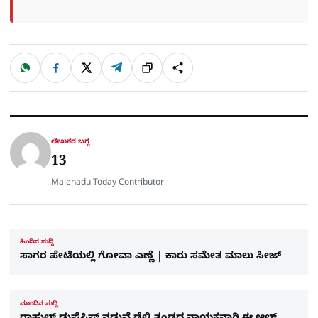
W
F
X
T
ಹಂಚಿಕೊಳ್ಳಿ
ಲಿಂ
S
h
a
e
a
c
l
t
e
e
ಕ್
h
s
b
g
A
o
r
a
p
o
a
p
k
m
r
ಲೇಖಕರ ಬಗ್ಗೆ
e
13
Malenadu Today Contributor
ಹಿಂದಿನ ಸುದ್ದಿ
ಸಾಗರ ಪೇಟೆಯಲ್ಲಿ ಗೋವಾ ಎಣ್ಣೆ | ಕಾರು ಸಮೇತ ಮಾಲು ಸೀಜ್‌
ಮುಂದಿನ ಸುದ್ದಿ