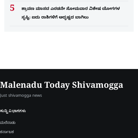
ಶ್ರಾವಣ ಮಾಸದ ಎರಡನೇ ಸೋಮವಾರ ವಿಶೇಷ ಯೋಗಗಳ
ಸೃಷ್ಟಿ: ಐದು ರಾಶಿಗಳಿಗೆ ಅದೃಷ್ಟದ ಬಾಗಿಲು
Malenadu Today Shivamogga
Just shivamogga news
ಸುದ್ದಿ ವಿಭಾಗಗಳು
ಮಲೆನಾಡು
ಕರ್ನಾಟಕ