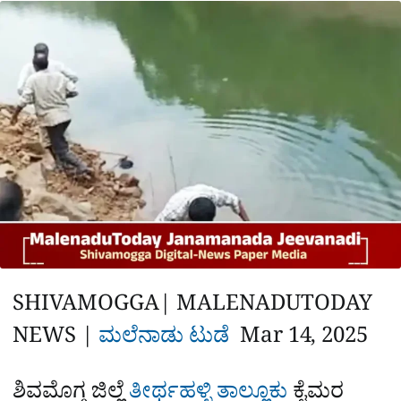
a
p
o
a
p
k
m
r
e
SHIVAMOGGA| MALENADUTODAY
NEWS |
ಮಲೆನಾಡು ಟುಡೆ
Mar 14, 2025
‌‌ ‌‌
ಶಿವಮೊಗ್ಗ ಜಿಲ್ಲೆ
ತೀರ್ಥಹಳ್ಳಿ ತಾಲ್ಲೂಕು
ಕೈಮರ