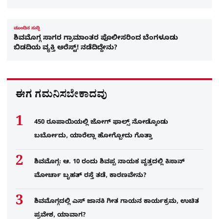
ಮುಂದಿನ ಸುದ್ದಿ
ಶಿವಮೊಗ್ಗ ಸಾಗರ ಗ್ರಾಮಾಂತರ ಪೊಲೀಸರಿಂದ ಬೆಂಗಳೂಡು
ಬಿಡದಿಯ ವ್ಯಕ್ತಿ ಅರೆಸ್ಟ್!‌ ನಡೆದಿದ್ದೇನು?
ಈಗ ಗಮನಿಸಬೇಕಾದವು
450 ರೂಪಾಯಿಯಲ್ಲಿ ಜೋಗ್​ ಫಾಲ್ಸ್​ ನೋಡ್ಕೊಂಡು
ಬರ್ಬೋದು, ಯಾರೆಲ್ಲಾ ಹೋಗ್ಬೋದು ಗೊತ್ತಾ
ಶಿವಮೊಗ್ಗ: ಆ. 10 ರಂದು ಶಿವಪ್ಪ ನಾಯಕ ವೃತ್ತದಲ್ಲಿ ಕಿಸಾನ್
ಮೋರ್ಚಾ ಬೃಹತ್ ರಸ್ತೆ ತಡೆ, ಕಾರಣವೇನು?
ಶಿವಮೊಗ್ಗದಲ್ಲಿ ಎಸ್​ ಜಾನಕಿ ಗೀತ ಗಾಯನ ಕಾರ್ಯಕ್ರಮ, ಉಚಿತ
ಪ್ರವೇಶ, ಯಾವಾಗ?