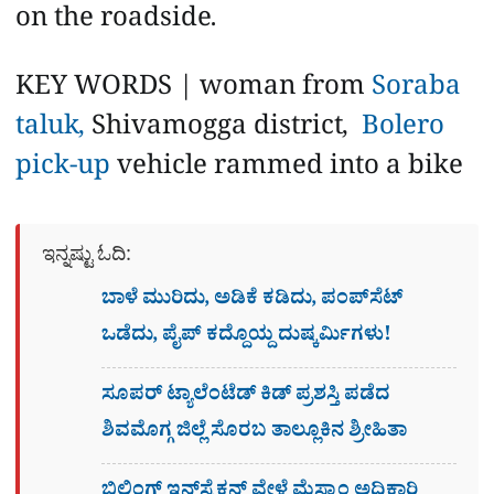
on the roadside.
KEY WORDS | woman from
Soraba
taluk,
Shivamogga district,
Bolero
pick-up
vehicle rammed into a bike
ಇನ್ನಷ್ಟು ಓದಿ:
ಬಾಳೆ ಮುರಿದು, ಅಡಿಕೆ ಕಡಿದು, ಪಂಪ್​ಸೆಟ್​
ಒಡೆದು, ಪೈಪ್​ ಕದ್ದೊಯ್ದ ದುಷ್ಕರ್ಮಿಗಳು!
ಸೂಪ‌ರ್ ಟ್ಯಾಲೆಂಟೆಡ್ ಕಿಡ್ ಪ್ರಶಸ್ತಿ ಪಡೆದ
ಶಿವಮೊಗ್ಗ ಜಿಲ್ಲೆ ಸೊರಬ ತಾಲ್ಲೂಕಿನ ಶ್ರೀಹಿತಾ
ಬಿಲ್ಡಿಂಗ್ ಇನ್​ಸ್ಪೆಕ್ಷನ್​ ವೇಳೆ ಮೆಸ್ಕಾಂ ಅಧಿಕಾರಿ