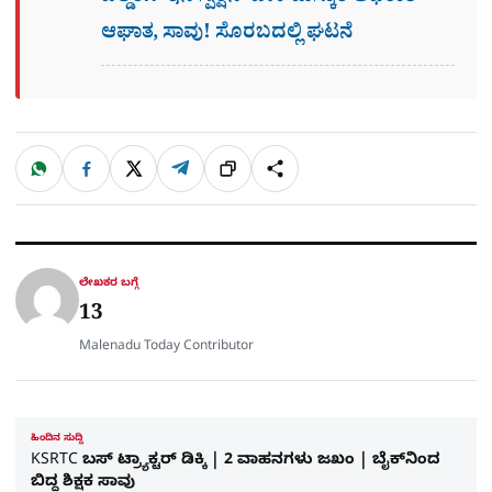
ಆಘಾತ, ಸಾವು! ಸೊರಬದಲ್ಲಿ ಘಟನೆ
W
F
X
T
ಹಂಚಿಕೊಳ್ಳಿ
ಲಿಂ
S
h
a
e
a
c
l
t
e
e
ಕ್
h
s
b
g
A
o
r
a
p
o
a
p
k
m
r
ಲೇಖಕರ ಬಗ್ಗೆ
e
13
Malenadu Today Contributor
ಹಿಂದಿನ ಸುದ್ದಿ
KSRTC ಬಸ್‌ ಟ್ರ್ಯಾಕ್ಟರ್‌ ಡಿಕ್ಕಿ | 2 ವಾಹನಗಳು ಜಖಂ | ಬೈಕ್‌ನಿಂದ
ಬಿದ್ದ ಶಿಕ್ಷಕ ಸಾವು