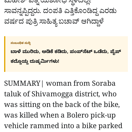
ಮಹೇಶ್ ಪತ್ನಿ ಯಶೋಧ ಸ್ಥಳದಲ್ಲೇ
ಸಾವನ್ನಪ್ಪಿದ್ದರು. ದಂಪತಿ ಎತ್ತಿಕೊಂಡಿದ್ದ ಎರಡು
ವರ್ಷದ ಪುತ್ರಿ ಸಾಹಿತ್ಯ ಬಚಾವ್‌ ಆಗಿದ್ದಾಳೆ
ಸಂಬಂಧಿತ ಸುದ್ದಿ
ಬಾಳೆ ಮುರಿದು, ಅಡಿಕೆ ಕಡಿದು, ಪಂಪ್​ಸೆಟ್​ ಒಡೆದು, ಪೈಪ್​
ಕದ್ದೊಯ್ದ ದುಷ್ಕರ್ಮಿಗಳು!
SUMMARY| woman from Soraba
taluk of Shivamogga district, who
was sitting on the back of the bike,
was killed when a Bolero pick-up
vehicle rammed into a bike parked