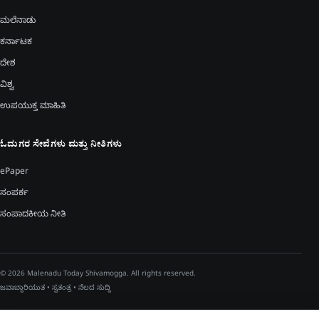
ಮಲೆನಾಡು
ಕರ್ನಾಟಕ
ದೇಶ
ವಿಶ್ವ
ಉಪಯುಕ್ತ ಮಾಹಿತಿ
ಓದುಗರ ಸೇವೆಗಳು ಮತ್ತು ನೀತಿಗಳು
ePaper
ಸಂಪರ್ಕ
ಸಂಪಾದಕೀಯ ನೀತಿ
© 2026 Malenadu Today Shivamogga. All rights reserved.
ಜವಾಬ್ದಾರಿಯುತ • ಸ್ವತಂತ್ರ • ನೆಲದ ಸುದ್ದಿ