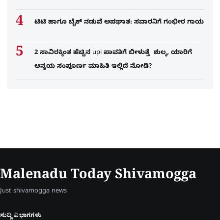
ಟಿಟಿ ಹಾಗೂ ಬೈಕ್ ನಡುವೆ ಅಪಘಾತ: ಸವಾರನಿಗೆ ಗಂಭೀರ ಗಾಯ
2 ಸಾವಿರಕ್ಕಿಂತ ಹೆಚ್ಚಿನ upi ಪಾವತಿಗೆ ಬೀಳುತ್ತೆ ಶುಲ್ಕ, ಯಾರಿಗೆ
ಅನ್ವಯ ಸಂಪೂರ್ಣ ಮಾಹಿತಿ ಇಲ್ಲಿದೆ ನೋಡಿ?
Malenadu Today Shivamogga
Just shivamogga news
ಸುದ್ದಿ ವಿಭಾಗಗಳು