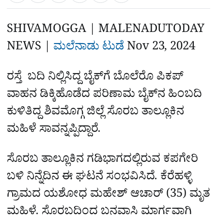
a
c
l
t
e
e
ಕ್
h
s
b
g
A
o
r
a
p
o
a
SHIVAMOGGA | MALENADUTODAY
p
k
m
r
NEWS |
ಮಲೆನಾಡು ಟುಡೆ
Nov 23, 2024
‌
e
ರಸ್ತೆ ಬದಿ ನಿಲ್ಲಿಸಿದ್ದ ಬೈಕ್‌ಗೆ ಬೊಲೆರೊ ಪಿಕಪ್
ವಾಹನ ಡಿಕ್ಕಿಹೊಡೆದ ಪರಿಣಾಮ ಬೈಕ್‌ನ ಹಿಂಬದಿ
ಕುಳಿತಿದ್ದ ಶಿವಮೊಗ್ಗ ಜಿಲ್ಲೆ ಸೊರಬ ತಾಲ್ಲೂಕಿನ
ಮಹಿಳೆ ಸಾವನ್ನಪ್ಪಿದ್ದಾರೆ.
ಸೊರಬ ತಾಲ್ಲೂಕಿನ ಗಡಿಭಾಗದಲ್ಲಿರುವ ಕಪಗೇರಿ
ಬಳಿ ನಿನ್ನೆದಿನ ಈ ಘಟನೆ ಸಂಭವಿಸಿದೆ. ಕೆರೆಹಳ್ಳಿ
ಗ್ರಾಮದ ಯಶೋಧ ಮಹೇಶ್ ಆಚಾರ್ (35) ಮೃತ
ಮಹಿಳೆ. ಸೊರಬದಿಂದ ಬನವಾಸಿ ಮಾರ್ಗವಾಗಿ