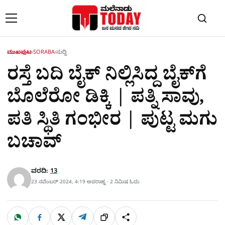
Skip to content
ಮುಖಪುಟ
›
SORABA
›
ಸುದ್ದಿ
ರಸ್ತೆ ಬದಿ ಬೈಕ್‌ ನಿಲ್ಲಿಸಿದ್ದ ಬೈಕ್‌ಗೆ
ಬೊಲೆರೋ ಡಿಕ್ಕಿ | ಪತ್ನಿ ಸಾವು,
ಪತಿ ಸ್ಥಿತಿ ಗಂಭೀರ | ಪುಟ್ಟ ಮಗು
ಬಚಾವ್
ವರದಿ:
13
23 ನವೆಂಬರ್ 2024, 4:19 ಅಪರಾಹ್ನ · 2 ನಿಮಿಷ ಓದು
W
F
X
T
ಹಂಚಿಕೊಳ್ಳಿ
ಲಿಂ
S
h
a
e