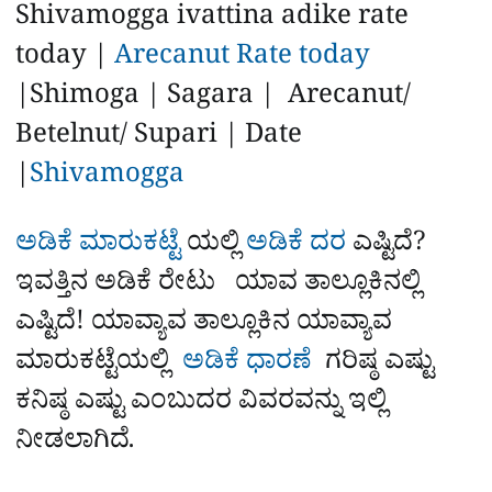
a
p
o
a
Shivamogga ivattina adike rate
p
k
m
r
today |
Arecanut Rate today
e
|Shimoga | Sagara | Arecanut/
Betelnut/ Supari | Date
|
Shivamogga
ಅಡಿಕೆ ಮಾರುಕಟ್ಟೆ
ಯಲ್ಲಿ
ಅಡಿಕೆ ದರ
ಎಷ್ಟಿದೆ?
ಇವತ್ತಿನ ಅಡಿಕೆ ರೇಟು ಯಾವ ತಾಲ್ಲೂಕಿನಲ್ಲಿ
ಎಷ್ಟಿದೆ! ಯಾವ್ಯಾವ ತಾಲ್ಲೂಕಿನ ಯಾವ್ಯಾವ
ಮಾರುಕಟ್ಟೆಯಲ್ಲಿ
ಅಡಿಕೆ ಧಾರಣೆ
ಗರಿಷ್ಠ ಎಷ್ಟು
ಕನಿಷ್ಠ ಎಷ್ಟು ಎಂಬುದರ ವಿವರವನ್ನು ಇಲ್ಲಿ
ನೀಡಲಾಗಿದೆ.