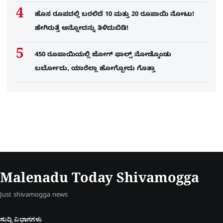
ಹೊಸ ರೂಪದಲ್ಲಿ ಬರಲಿದೆ 10 ಮತ್ತು 20 ರೂಪಾಯಿ ನೋಟು!
ಹೇಗಿರುತ್ತೆ ಅನ್ನೋದನ್ನು ತಿಳಿದುಬಿಡಿ!
450 ರೂಪಾಯಿಯಲ್ಲಿ ಜೋಗ್​ ಫಾಲ್ಸ್​ ನೋಡ್ಕೊಂಡು
ಬರ್ಬೋದು, ಯಾರೆಲ್ಲಾ ಹೋಗ್ಬೋದು ಗೊತ್ತಾ
Malenadu Today Shivamogga
Just shivamogga news
ಸುದ್ದಿ ವಿಭಾಗಗಳು