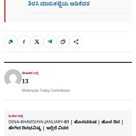
ಶಿರಸಿ ಮಾರುಕಟ್ಟೆಯ ಅಡಿಕೆದರ
W
F
X
T
ಹಂಚಿಕೊಳ್ಳಿ
ಲಿಂ
S
h
a
e
a
c
l
t
e
e
ಕ್
h
s
b
g
A
o
r
a
p
o
a
p
k
m
r
ಲೇಖಕರ ಬಗ್ಗೆ
e
13
Malenadu Today Contributor
ಹಿಂದಿನ ಸುದ್ದಿ
DINA-BHAVISHYA-JANUARY-01 | ಹೊಸವರುಷ | ಹೊಸ ದಿನ |
ಹೇಗಿದ ದಿನಭವಿಷ್ಯ | ಇಲ್ಲಿದೆ ವಿವರ