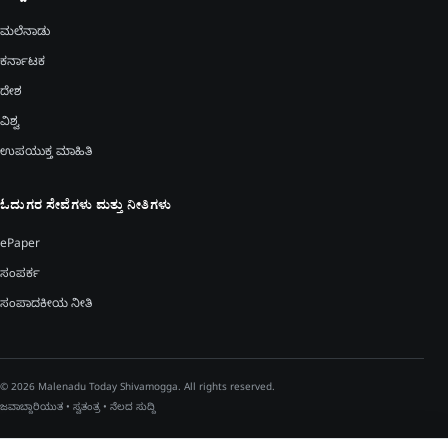
ಮಲೆನಾಡು
ಕರ್ನಾಟಕ
ದೇಶ
ವಿಶ್ವ
ಉಪಯುಕ್ತ ಮಾಹಿತಿ
ಓದುಗರ ಸೇವೆಗಳು ಮತ್ತು ನೀತಿಗಳು
ePaper
ಸಂಪರ್ಕ
ಸಂಪಾದಕೀಯ ನೀತಿ
© 2026 Malenadu Today Shivamogga. All rights reserved.
ಜವಾಬ್ದಾರಿಯುತ • ಸ್ವತಂತ್ರ • ನೆಲದ ಸುದ್ದಿ