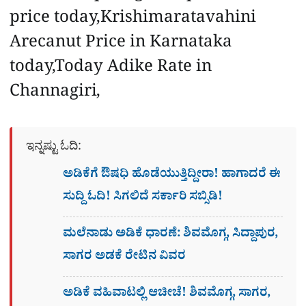
price today,Krishimaratavahini
Arecanut Price in Karnataka
today,Today Adike Rate in
Channagiri,
ಇನ್ನಷ್ಟು ಓದಿ:
ಅಡಿಕೆಗೆ ಔಷಧಿ ಹೊಡೆಯುತ್ತಿದ್ದೀರಾ! ಹಾಗಾದರೆ ಈ
ಸುದ್ದಿ ಓದಿ! ಸಿಗಲಿದೆ ಸರ್ಕಾರಿ ಸಬ್ಸಿಡಿ!
ಮಲೆನಾಡು ಅಡಿಕೆ ಧಾರಣೆ: ಶಿವಮೊಗ್ಗ, ಸಿದ್ದಾಪುರ,
ಸಾಗರ ಅಡಕೆ ರೇಟಿನ ವಿವರ
ಅಡಿಕೆ ವಹಿವಾಟಲ್ಲಿ ಆಚೀಚೆ! ಶಿವಮೊಗ್ಗ, ಸಾಗರ,