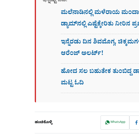
ಇನ್ನಷ್ಟು ಓದಿ:
ಮಲೆನಾಡಿನಲ್ಲಿ ಮಳೆರಾಯ ಮಂದಾರ ಗ
ಡ್ಯಾಮ್​ನಲ್ಲಿ ಎಷ್ಟೆಕ್ಕೇರಿತು ನೀರಿನ 
ಇನ್ನೆರಡು ದಿನ ಶಿವಮೊಗ್ಗ, ಚಿಕ್ಕಮಗ
ಆರೆಂಜ್ ಅಲರ್ಟ್!
ಹೋದ ಸಲ ಬಹುತೇಕ ತುಂಬಿದ್ದ ಡ್ಯಾಮ
ಮಟ್ಟ ಓದಿ
ಹಂಚಿಕೊಳ್ಳಿ
WhatsApp