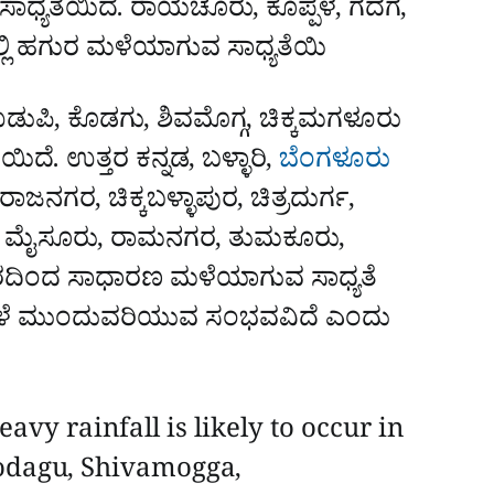
್ಯತೆಯಿದೆ. ರಾಯಚೂರು, ಕೊಪ್ಪಳ, ಗದಗ,
್ಲಿ ಹಗುರ ಮಳೆಯಾಗುವ ಸಾಧ್ಯತೆಯಿ
 ಉಡುಪಿ, ಕೊಡಗು, ಶಿವಮೊಗ್ಗ, ಚಿಕ್ಕಮಗಳೂರು
ಯಿದೆ. ಉತ್ತರ ಕನ್ನಡ, ಬಳ್ಳಾರಿ,
ಬೆಂಗಳೂರು
ನಗರ, ಚಿಕ್ಕಬಳ್ಳಾಪುರ, ಚಿತ್ರದುರ್ಗ,
ಯ, ಮೈಸೂರು, ರಾಮನಗರ, ತುಮಕೂರು,
ಗುರದಿಂದ ಸಾಧಾರಣ ಮಳೆಯಾಗುವ ಸಾಧ್ಯತೆ
ೆ ಮಳೆ ಮುಂದುವರಿಯುವ ಸಂಭವವಿದೆ ಎಂದು
y rainfall is likely to occur in
odagu, Shivamogga,