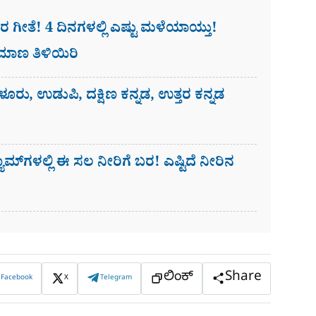
ೀತೆ! 4 ದಿನಗಳಲ್ಲಿ ಎಷ್ಟು ಮಳೆಯಾಯ್ತು!
ಪ್ರಮಾಣ ತಿಳಿಯಿರಿ
ಳೂರು, ಉಡುಪಿ, ದಕ್ಷಿಣ ಕನ್ನಡ, ಉತ್ತರ ಕನ್ನಡ
್​ಗಳಲ್ಲಿ ಈ ಸಲ ನೀರಿಗೆ ಬರ! ಎಷ್ಟಿದೆ ನೀರಿನ
ಲಿಂಕ್
Share
Facebook
X
Telegram