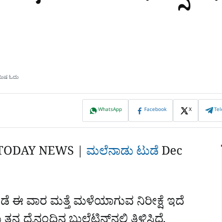
ಿಮಿಷ ಓದು
WhatsApp
Facebook
X
Te
TODAY NEWS |
ಮಲೆನಾಡು ಟುಡೆ
Dec
ೆಡೆ ಈ ವಾರ ಮತ್ತೆ ಮಳೆಯಾಗುವ ನಿರೀಕ್ಷೆ ಇದೆ
ದೈನಂದಿನ ಬುಲೆಟಿನ್‌ನಲ್ಲಿ ತಿಳಿಸಿದೆ.