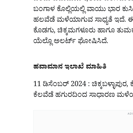
ಬಂಗಾಳ ಕೊಲ್ಲಿಯಲ್ಲಿ ವಾಯು ಭಾರ ಕು
ಹಲವೆಡೆ ಮಳೆಯಾಗುವ ಸಾಧ್ಯತೆ ಇದೆ. ಈ ನ
ಕೊಡಗು, ಚಿಕ್ಕಮಗಳೂರು ಹಾಗೂ ತುಮಕೂ
ಯೆಲ್ಲೊ ಅಲರ್ಟ್ ಘೋಷಿಸಿದೆ.
ಹವಾಮಾನ ಇಲಾಖೆ ಮಾಹಿತಿ
11 ಡಿಸೆಂಬರ್ 2024 : ಚಿಕ್ಕಬಳ್ಳಾಪುರ
ಕೆಲವೆಡೆ ಹಗುರದಿಂದ ಸಾಧಾರಣ ಮಳೆಯಾ
AD