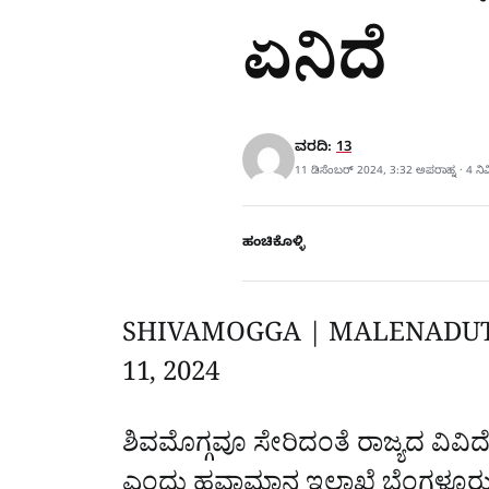
ಏನಿದೆ
ವರದಿ:
13
11 ಡಿಸೆಂಬರ್ 2024, 3:32 ಅಪರಾಹ್ನ · 4 ನ
ಹಂಚಿಕೊಳ್ಳಿ
SHIVAMOGGA | MALENADU
11, 2024
‌
ಶಿವಮೊಗ್ಗವೂ ಸೇರಿದಂತೆ ರಾಜ್ಯದ ವಿವಿದ
ಎಂದು ಹವಾಮಾನ ಇಲಾಖೆ ಬೆಂಗಳೂರು ತನ್ನ 