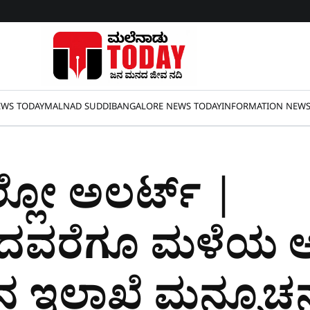
WS TODAY
MALNAD SUDDI
BANGALORE NEWS TODAY
INFORMATION NEW
್ಲೋ ಅಲರ್ಟ್‌ |
ಯದವರೆಗೂ ಮಳೆಯ ಅ
ಇಲಾಖೆ ಮನ್ಸೂಚನೆ