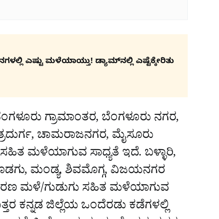
್ಲಿ ಎಷ್ಟು ಮಳೆಯಾಯ್ತು! ಡ್ಯಾಮ್​ನಲ್ಲಿ ಎಷ್ಟೆಕ್ಕೇರಿತು
, ಬೆಂಗಳೂರು ಗ್ರಾಮಾಂತರ, ಬೆಂಗಳೂರು ನಗರ,
್ರದುರ್ಗ, ಚಾಮರಾಜನಗರ, ಮೈಸೂರು
ಗು ಸಹಿತ ಮಳೆಯಾಗುವ ಸಾಧ್ಯತೆ ಇದೆ. ಬಳ್ಳಾರಿ,
ಕೊಡಗು, ಮಂಡ್ಯ, ಶಿವಮೊಗ್ಗ, ವಿಜಯನಗರ
ಸಾಧಾರಣ ಮಳೆ/ಗುಡುಗು ಸಹಿತ ಮಳೆಯಾಗುವ
ತ್ತರ ಕನ್ನಡ ಜಿಲ್ಲೆಯ ಒಂದೆರಡು ಕಡೆಗಳಲ್ಲಿ