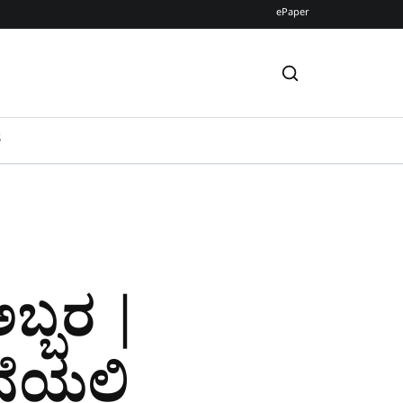
ePaper
S
ಬ್ಬರ |
ಯಲ್ಲಿ