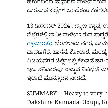
ಹಗುರದಿಂದ ಸಾಧಾರಣ ಮಳೆಯಾಗುವ ಸಾಧ
ಧಾರವಾಡ ಜಿಲ್ಲೆಗಳ ಒಂದೆರಡು ಕಡೆಗಳಲ
13 ಡಿಸೆಂಬರ್ 2024 : ದಕ್ಷಿಣ ಕನ್ನಡ,
ಜಿಲ್ಲೆಗಳಲ್ಲಿ ಭಾರೀ ಮಳೆಯಾಗುವ ಸಾಧ್ಯತೆ
ಗ್ರಾಮಾಂತರ
, ಬೆಂಗಳೂರು ನಗರ, ಚಾಮರಾಜ
ದಾವಣಗೆರೆ, ಹಾಸನ, ಕೋಲಾರ, ಮಂಡ್
ವಿಜಯನಗರ ಜಿಲ್ಲೆಗಳಲ್ಲಿ ಕೆಲವೆಡೆ ಹ
ಇದೆ. ಶನಿವಾರವೂ ರಾಜ್ಯದ ವಿವಿಧೆಡ
ಇಲಾಖೆ ಮುನ್ಸೂಚನೆ ನೀಡಿದೆ.
SUMMARY | Heavy to very heav
Dakshina Kannada, Udupi, K