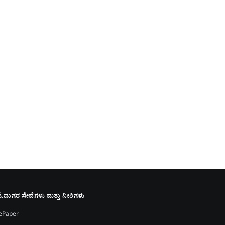
ಓದುಗರ ಸೇವೆಗಳು ಮತ್ತು ನೀತಿಗಳು
ePaper