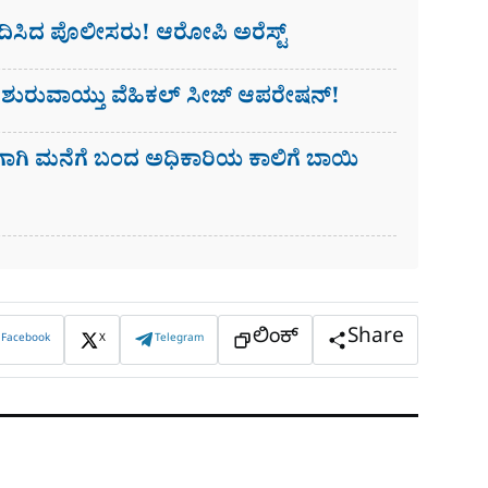
ಭೇದಿಸಿದ ಪೊಲೀಸರು! ಆರೋಪಿ ಅರೆಸ್ಟ್​
 ಶುರುವಾಯ್ತು ವೆಹಿಕಲ್ ಸೀಜ್ ಆಪರೇಷನ್!
ಣೆಗಾಗಿ ಮನೆಗೆ ಬಂದ ಅಧಿಕಾರಿಯ ಕಾಲಿಗೆ ಬಾಯಿ
ಲಿಂಕ್
Share
Facebook
X
Telegram