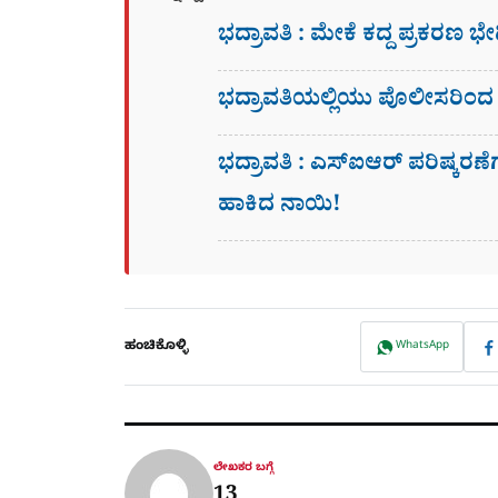
ಭದ್ರಾವತಿ : ಮೇಕೆ ಕದ್ದ ಪ್ರಕರಣ 
ಭದ್ರಾವತಿಯಲ್ಲಿಯು ಪೊಲೀಸರಿಂದ
ಭದ್ರಾವತಿ : ಎಸ್​ಐಆರ್​ ಪರಿಷ್ಕರ
ಹಾಕಿದ ನಾಯಿ!
ಹಂಚಿಕೊಳ್ಳಿ
WhatsApp
ಲೇಖಕರ ಬಗ್ಗೆ
13