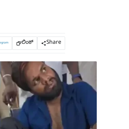
ಲಿಂಕ್
Share
legram