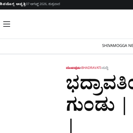
Skip to content
ಶಿವಮೊಗ್ಗ ಆವೃತ್ತಿ
07 ಆಗಷ್ಟ್ 2026, ಶುಕ್ರವಾರ
SHIVAMOGGA NE
ಮುಖಪುಟ
›
BHADRAVATI
›
ಸುದ್ದಿ
ಭದ್ರಾವತಿ
ಗುಂಡು | 
|