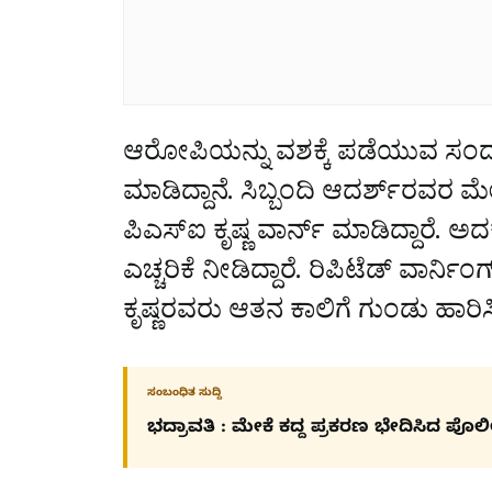
ಆರೋಪಿಯನ್ನು ವಶಕ್ಕೆ ಪಡೆಯುವ ಸಂದರ
ಮಾಡಿದ್ದಾನೆ. ಸಿಬ್ಬಂದಿ ಆದರ್ಶ್‌ರವರ 
ಪಿಎಸ್‌ಐ ಕೃಷ್ಣ ವಾರ್ನ್‌ ಮಾಡಿದ್ದಾರೆ. ಅದಕ
ಎಚ್ಚರಿಕೆ ನೀಡಿದ್ದಾರೆ. ರಿಪಿಟೆಡ್‌ ವಾರ
ಕೃಷ್ಣರವರು ಆತನ ಕಾಲಿಗೆ ಗುಂಡು ಹಾರಿಸಿದ್
ಸಂಬಂಧಿತ ಸುದ್ದಿ
ಭದ್ರಾವತಿ : ಮೇಕೆ ಕದ್ದ ಪ್ರಕರಣ ಭೇದಿಸಿದ ಪೊಲ