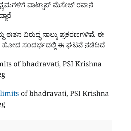
ಧ್ಯಮಗಳಿಗೆ ವಾಟ್ಸಾಪ್‌ ಮೆಸೇಜ್‌ ರವಾನೆ
ದಾರೆ
ು ಈತನ ವಿರುದ್ಧ ನಾಲ್ಕು ಪ್ರಕರಣಗಳಿವೆ. ಈ
ೆಯಲು ಹೋದ ಸಂದರ್ಭದಲ್ಲಿ ಈ ಘಟನೆ ನಡೆದಿದೆ
s of bhadravati, PSI Krishna
eg
limits
of bhadravati, PSI Krishna
eg