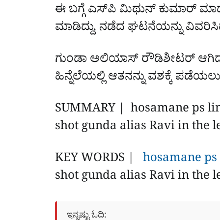
ಈ ಬಗ್ಗೆ ಎಸ್‌ಪಿ ಮಿಥುನ್‌ ಕುಮಾರ್‌ ಮಾ
ಮಾಡಿದ್ದು, ನಡೆದ ಘಟನೆಯನ್ನು ವಿವರಿಸಿದ್
ಗುಂಡಾ ಅಲಿಯಾಸ್‌ ರೌಡಿಶೀಟರ್‌ ಆಗಿದ್ದ
ಹಿನ್ನೆಲೆಯಲ್ಲಿ ಆತನನ್ನು ವಶಕ್ಕೆ ಪಡ
SUMMARY | hosamane ps limit
shot gunda alias Ravi in ​​the l
KEY WORDS |‌
hosamane ps 
shot gunda alias Ravi in ​​the l
ಇನ್ನಷ್ಟು ಓದಿ: