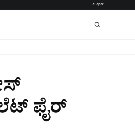
ePaper
S
ಸ್‌
ಟ್‌ ಫೈರ್‌