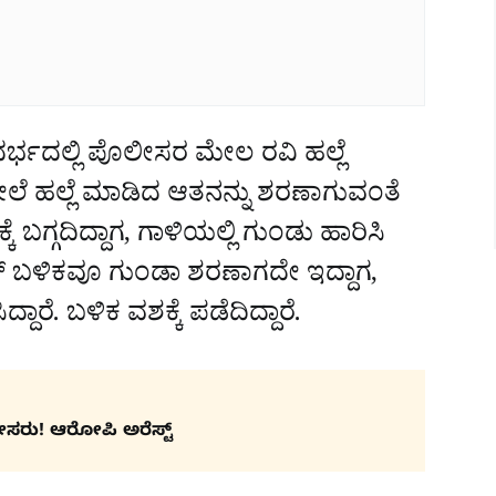
್ಭದಲ್ಲಿ ಪೊಲೀಸರ ಮೇಲ ರವಿ ಹಲ್ಲೆ
ಮೇಲೆ ಹಲ್ಲೆ ಮಾಡಿದ ಆತನನ್ನು ಶರಣಾಗುವಂತೆ
್ಕೆ ಬಗ್ಗದಿದ್ದಾಗ, ಗಾಳಿಯಲ್ಲಿ ಗುಂಡು ಹಾರಿಸಿ
್ನಿಂಗ್‌ ಬಳಿಕವೂ ಗುಂಡಾ ಶರಣಾಗದೇ ಇದ್ದಾಗ,
ದಾರೆ. ಬಳಿಕ ವಶಕ್ಕೆ ಪಡೆದಿದ್ದಾರೆ.
ೀಸರು! ಆರೋಪಿ ಅರೆಸ್ಟ್​