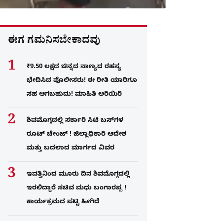
ಈಗ ಗಮನಿಸಬೇಕಾದವು
₹9.50 ಲಕ್ಷದ ಚಿನ್ನದ ನಾಣ್ಯದ ರಹಸ್ಯ
ಭೇದಿಸಿದ ಪೊಲೀಸರು! ಈ ರೀತಿ ಯಾರಿಗೂ
ಸಹ ಆಗಬಹುದು! ಮಾಹಿತಿ ಅರಿಯಿರಿ
ಶಿವಮೊಗ್ಗದಲ್ಲಿ ಸರ್ಕಾರಿ ಸಿಟಿ ಬಸ್​ಗಳ
ರೂಟ್ ಚೇಂಜ್ ! ಜಿಲ್ಲಾಧಿಕಾರಿ ಆದೇಶ
ಮತ್ತು ಬದಲಾದ ಮಾರ್ಗದ ವಿವರ
ಇವತ್ತಿನಿಂದ ಮೂರು ದಿನ ಶಿವಮೊಗ್ಗದಲ್ಲಿ
ಇರಲಿದ್ದಾರೆ ಸಚಿವ ಮಧು ಬಂಗಾರಪ್ಪ !
ಕಾರ್ಯಕ್ರಮದ ಪಟ್ಟಿ ಹೀಗಿದೆ