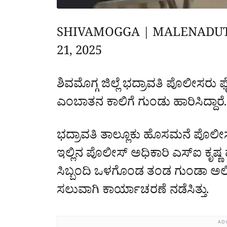
SHIVAMOGGA | MALENADU
21, 2025
‌‌
ಶಿವಮೊಗ್ಗ ಜಿಲ್ಲೆ ಭದ್ರಾವತಿ ಪೊಲೀಸರು 
ಎಂಬಾತನ ಕಾಲಿಗೆ ಗುಂಡು ಹಾರಿಸಿದ್ದಾರೆ
ಭದ್ರಾವತಿ ತಾಲ್ಲೂಕು ಹೊಸಮನೆ ಪೊಲೀಸ್‌
ಇಲ್ಲಿನ ಪೊಲೀಸ್‌ ಅಧಿಕಾರಿ ಎಸ್‌ಐ ಕೃಷ್ಣ
ಸಿಬ್ಬಂದಿ ಒಳಗೊಂಡ ತಂಡ ಗುಂಡಾ ಅಲಿ
ಸಲುವಾಗಿ ಕಾರ್ಯಾಚರಣೆ ನಡೆಸಿತ್ತು.
AD