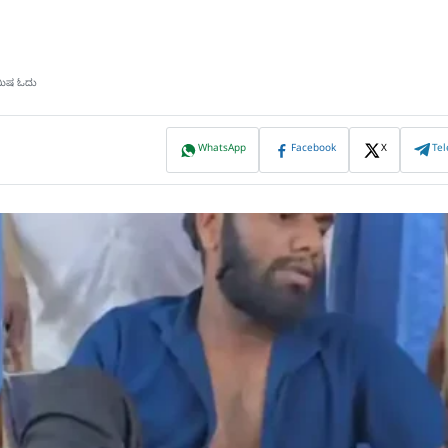
ಿಮಿಷ ಓದು
WhatsApp
Facebook
X
Te