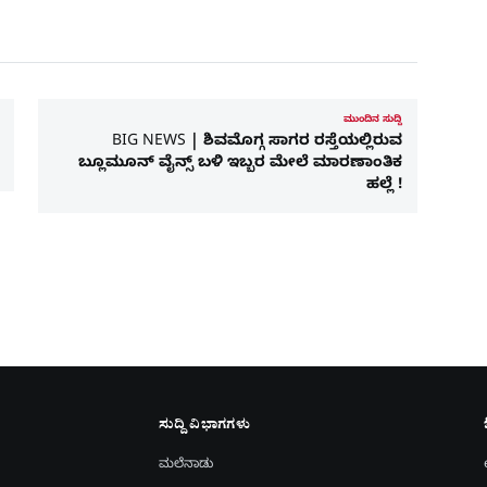
ಮುಂದಿನ ಸುದ್ದಿ
BIG NEWS | ಶಿವಮೊಗ್ಗ ಸಾಗರ ರಸ್ತೆಯಲ್ಲಿರುವ
ಬ್ಲೂಮೂನ್‌ ವೈನ್ಸ್‌ ಬಳಿ ಇಬ್ಬರ ಮೇಲೆ ಮಾರಣಾಂತಿಕ
ಹಲ್ಲೆ !
ಸುದ್ದಿ ವಿಭಾಗಗಳು
ಮಲೆನಾಡು