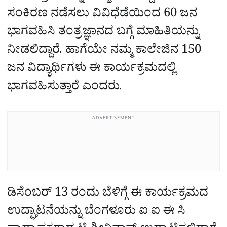
ಸಂಕಿರಣ ನಡೆಸಲು ವಿವಿಧೆಡೆಯಿಂದ 60 ಜನ
ಭಾಗವಹಿಸಿ ತಂತ್ರಜ್ಞಾನದ ಬಗ್ಗೆ ಮಾಹಿತಿಯನ್ನು
ನೀಡಲಿದ್ದಾರೆ. ಹಾಗೆಯೇ ನಮ್ಮ ಕಾಲೇಜಿನ 150
ಜನ ವಿದ್ಯಾರ್ಥಿಗಳು ಈ ಕಾರ್ಯಕ್ರಮದಲ್ಲಿ
ಭಾಗವಹಿಸುತ್ತಾರೆ ಎಂದರು.
ADVERTISEMENT
ಡಿಸೆಂಬರ್ 13 ರಂದು ಬೆಳಿಗ್ಗೆ ಈ ಕಾರ್ಯಕ್ರಮದ
ಉದ್ಘಾಟನೆಯನ್ನು ಬೆಂಗಳೂರು ಐ ಐ ಈ ಸಿ