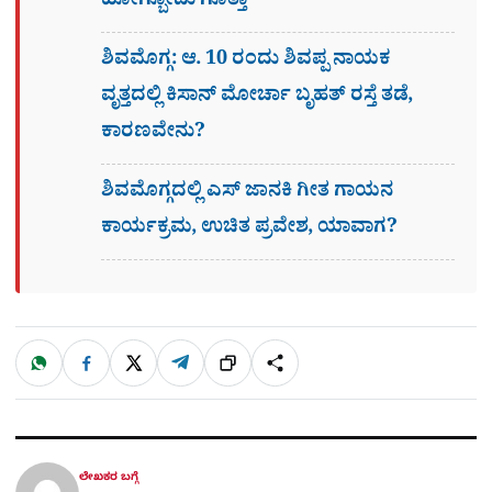
ಹೋಗ್ಬೋದು ಗೊತ್ತಾ
ಶಿವಮೊಗ್ಗ: ಆ. 10 ರಂದು ಶಿವಪ್ಪ ನಾಯಕ
ವೃತ್ತದಲ್ಲಿ ಕಿಸಾನ್ ಮೋರ್ಚಾ ಬೃಹತ್ ರಸ್ತೆ ತಡೆ,
ಕಾರಣವೇನು?
ಶಿವಮೊಗ್ಗದಲ್ಲಿ ಎಸ್​ ಜಾನಕಿ ಗೀತ ಗಾಯನ
ಕಾರ್ಯಕ್ರಮ, ಉಚಿತ ಪ್ರವೇಶ, ಯಾವಾಗ?
W
F
X
T
ಹಂಚಿಕೊಳ್ಳಿ
ಲಿಂ
S
h
a
e
a
c
l
t
e
e
ಕ್
h
s
b
g
A
o
r
a
p
o
a
p
k
m
r
ಲೇಖಕರ ಬಗ್ಗೆ