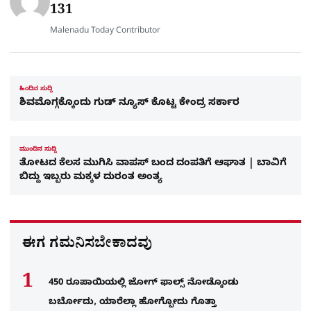
e
131
Malenadu Today Contributor
ಹಿಂದಿನ ಸುದ್ದಿ
ಶಿವಮೊಗ್ಗಕ್ಕೊಂದು ಗುಡ್‌ ನ್ಯೂಸ್‌ ಕೊಟ್ಟ ಕೇಂದ್ರ ಸರ್ಕಾರ
ಮುಂದಿನ ಸುದ್ದಿ
ತೋಟದ ಕೆಲಸ ಮುಗಿಸಿ ವಾಪಸ್‌ ಬಂದ ದಂಪತಿಗೆ ಆಘಾತ | ಬಾವಿಗೆ
ಬಿದ್ದು ಇಬ್ಬರು ಮಕ್ಕಳ ದುರಂತ ಅಂತ್ಯ
ಈಗ ಗಮನಿಸಬೇಕಾದವು
450 ರೂಪಾಯಿಯಲ್ಲಿ ಜೋಗ್​ ಫಾಲ್ಸ್​ ನೋಡ್ಕೊಂಡು
ಬರ್ಬೋದು, ಯಾರೆಲ್ಲಾ ಹೋಗ್ಬೋದು ಗೊತ್ತಾ