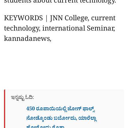
students about current technology.
KEYWORDS | JNN College, current
technology, international Seminar,
kannadanews,
ಇನ್ನಷ್ಟು ಓದಿ:
450 ರೂಪಾಯಿಯಲ್ಲಿ ಜೋಗ್​ ಫಾಲ್ಸ್​
ನೋಡ್ಕೊಂಡು ಬರ್ಬೋದು, ಯಾರೆಲ್ಲಾ