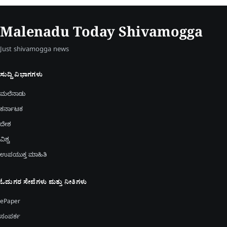
Malenadu Today Shivamogga
Just shivamogga news
ಸುದ್ದಿ ವಿಭಾಗಗಳು
ಮಲೆನಾಡು
ಕರ್ನಾಟಕ
ದೇಶ
ವಿಶ್ವ
ಉಪಯುಕ್ತ ಮಾಹಿತಿ
ಓದುಗರ ಸೇವೆಗಳು ಮತ್ತು ನೀತಿಗಳು
ePaper
ಸಂಪರ್ಕ