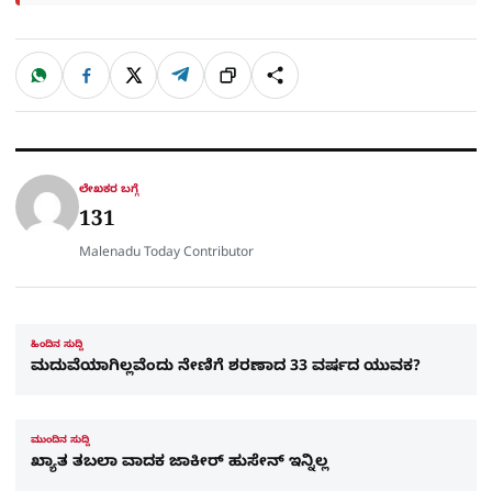
W
F
X
T
ಹಂಚಿಕೊಳ್ಳಿ
ಲಿಂ
S
h
a
e
a
c
l
t
e
e
ಕ್
h
s
b
g
A
o
r
a
p
o
a
p
k
m
r
ಲೇಖಕರ ಬಗ್ಗೆ
e
131
Malenadu Today Contributor
ಹಿಂದಿನ ಸುದ್ದಿ
ಮದುವೆಯಾಗಿಲ್ಲವೆಂದು ನೇಣಿಗೆ ಶರಣಾದ 33 ವರ್ಷದ ಯುವಕ?
ಮುಂದಿನ ಸುದ್ದಿ
ಖ್ಯಾತ ತಬಲಾ ವಾದಕ ಜಾಕೀರ್ ಹುಸೇನ್ ಇನ್ನಿಲ್ಲ