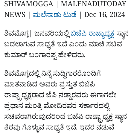
a
p
o
a
SHIVAMOGGA | MALENADUTODAY
p
k
m
r
NEWS |
ಮಲೆನಾಡು ಟುಡೆ
|‌
Dec 16, 2024
e
ಶಿವಮೊಗ್ಗ| ಜನವರಿಯಲ್ಲಿ
ಬಿಜೆಪಿ ರಾಜ್ಯಾಧ್ಯಕ್ಷ
ಸ್ಥಾನ
ಬದಲಾಗುವ ಸಾಧ್ಯತೆ ಇದೆ ಎಂದು ಮಾಜಿ ಸಚಿವ
ಕುಮಾರ್‌ ಬಂಗಾರಪ್ಪ ಹೇಳಿದರು.
ಶಿವಮೊಗ್ಗದಲ್ಲಿ ನಿನ್ನೆ ಸುದ್ದಿಗಾರರೊಂದಿಗೆ
ಮಾತನಾಡಿದ ಅವರು ಪ್ರಸ್ತುತ ಬಿಜೆಪಿ
ರಾಷ್ಟ್ರಾಧ್ಯಕ್ಷರಾದ ಜೆಪಿ ನಡ್ಡಾರವರು ಈಗಾಗಲೇ
ಪ್ರಧಾನ ಮಂತ್ರಿ ಮೋದಿರವರ ಸರ್ಕಾರದಲ್ಲಿ
ಸಚಿವರಾಗಿರುವುದರಿಂದ ಬಿಜೆಪಿ ರಾಷ್ಟ್ರಾಧ್ಯಕ್ಷ ಸ್ಥಾನ
ತೆರವು ಗೊಳ್ಳುವ ಸಾಧ್ಯತೆ ಇದೆ. ಇದರ ನಡುವೆ