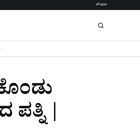
ePaper
S
ಿಕೊಂಡು
ಪತ್ನಿ |