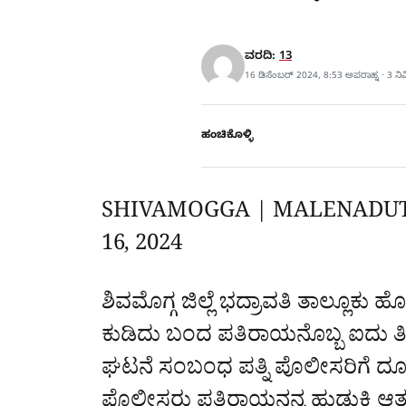
ವರದಿ:
13
16 ಡಿಸೆಂಬರ್ 2024, 8:53 ಅಪರಾಹ್ನ · 3 ನ
ಹಂಚಿಕೊಳ್ಳಿ
SHIVAMOGGA | MALENADU
16, 2024
‌‌
ಶಿವಮೊಗ್ಗ ಜಿಲ್ಲೆ ಭದ್ರಾವತಿ ತಾಲ್ಲೂಕು 
ಕುಡಿದು ಬಂದ ಪತಿರಾಯನೊಬ್ಬ ಐದು ತ
ಘಟನೆ ಸಂಬಂಧ ಪತ್ನಿ ಪೊಲೀಸರಿಗೆ ದೂರು
ಪೊಲೀಸರು ಪತಿರಾಯನನ್ನ ಹುಡುಕಿ ಆತ