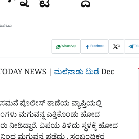
ಿಮಿಷ ಓದು
WhatsApp
Facebook
X
Te
TODAY NEWS |
ಮಲೆನಾಡು ಟುಡೆ
Dec
ಹೊಸಮನೆ ಪೊಲೀಸ್‌ ಠಾಣೆಯ ವ್ಯಾಪ್ತಿಯಲ್ಲಿ
ಿಂಗಳು ಮಗುವನ್ನ ಎತ್ತಿಕೊಂಡು ಹೋದ
 ನೀಡಿದ್ದಾರೆ. ವಿಷಯ ತಿಳಿದು ಸ್ಥಳಕ್ಕೆ ಹೋದ
ನಿಂದ ಮಗುವನ್ನ ಪಡೆದು , ಸಂಬಂಧಿಕರ