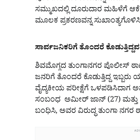
ಸಮ್ಮುಖದಲ್ಲಿ ದೂರುದಾರ ಮಹಿಳೆಗೆ ಆಕೆಯ
ಮೂಲಕ ಪ್ರಕರಣವನ್ನ ಸುಖಾಂತ್ಯಗೊಳಿಸಿದ
ಸಾರ್ವಜನಿಕರಿಗೆ ತೊಂದರೆ ಕೊಡುತ್ತಿದ್ದವರ
ಶಿವಮೊಗ್ಗದ ತುಂಗಾನಗರ ಪೊಲೀಸ್‌ 
ಜನರಿಗೆ ತೊಂದರೆ ಕೊಡುತ್ತಿದ್ದ ಇಬ್ಬರು ಯು
ವೈದ್ಯಕೀಯ ಪರೀಕ್ಷೆಗೆ ಒಳಪಡಿಸಿದಾಗ ಅ
ಸಂಬಂಧ ಅಮೀರ್‌ ಜಾನ್‌ (27) ಮತ್ತು
ಬಂಧಿಸಿ, ಅವರ ವಿರುದ್ಧ ತುಂಗಾ ನಗರ ಠಾ
AD