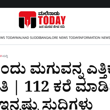
WS TODAY
MALNAD SUDDI
BANGALORE NEWS TODAY
INFORMATION NEW
AY
›
ಸುದ್ದಿ
ಂದು ಮಗುವನ್ನ ಎತ್ತ
| 112 ಕರೆ ಮಾಡಿದ 
್ನಷ್ಟು ಸುದ್ದಿಗಳು