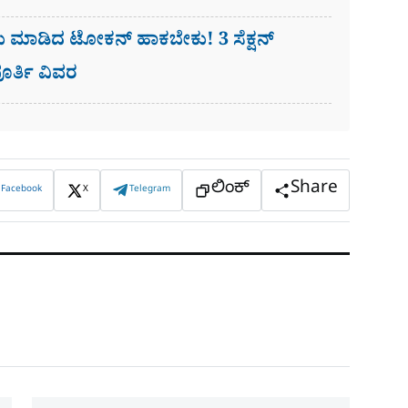
ಡು ಮಾಡಿದ ಟೋಕನ್ ಹಾಕಬೇಕು! 3 ಸೆಕ್ಷನ್​
ರ್ತಿ ವಿವರ
ಲಿಂಕ್
Share
Facebook
X
Telegram