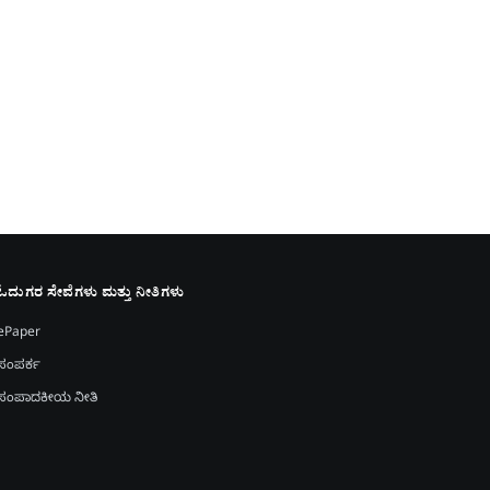
ಓದುಗರ ಸೇವೆಗಳು ಮತ್ತು ನೀತಿಗಳು
ePaper
ಸಂಪರ್ಕ
ಸಂಪಾದಕೀಯ ನೀತಿ