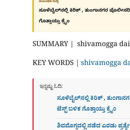
ಸಂಬಂಧಿತ ಸುದ್ದಿ
ಸೂಳೆಬೈಲ್​ನಲ್ಲಿ ಕಿರಿಕ್​ , ತುಂಗಾನಗರ ಪೊಲೀಸರ
ಗೊತ್ತಾಯ್ತು ಕ್ರೈಂ
SUMMARY | shivamogga dai
KEY WORDS |
shivamogga d
ಇನ್ನಷ್ಟು ಓದಿ:
ಸೂಳೆಬೈಲ್​ನಲ್ಲಿ ಕಿರಿಕ್​ , ತುಂ
ಟೆಸ್ಟ್​ ಬಳಿಕ ಗೊತ್ತಾಯ್ತು ಕ್ರೈಂ
ಶಿವಮೊಗ್ಗದಲ್ಲಿ ನಡೆದ ಎರಡು ಪ್ರತ್