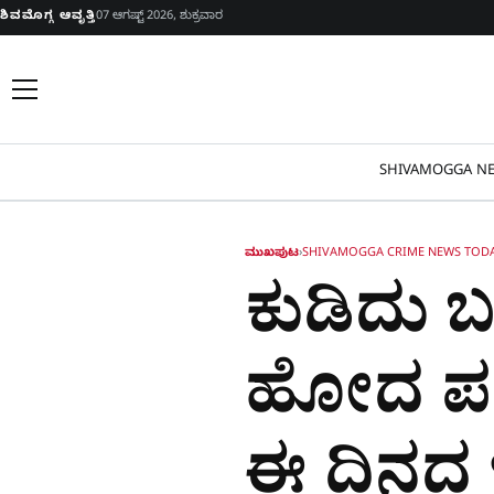
Skip to content
ಶಿವಮೊಗ್ಗ ಆವೃತ್ತಿ
07 ಆಗಷ್ಟ್ 2026, ಶುಕ್ರವಾರ
SHIVAMOGGA NE
ಮುಖಪುಟ
›
SHIVAMOGGA CRIME NEWS TOD
ಕುಡಿದು ಬ
ಹೋದ ಪತಿ 
ಈ ದಿನದ ಇನ