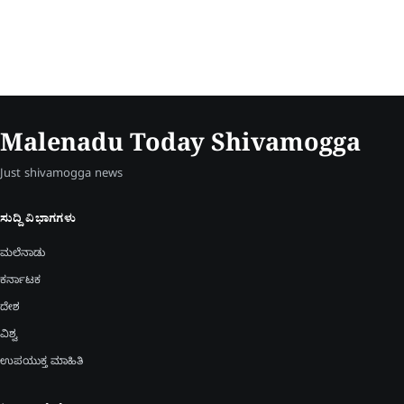
Malenadu Today Shivamogga
Just shivamogga news
ಸುದ್ದಿ ವಿಭಾಗಗಳು
ಮಲೆನಾಡು
ಕರ್ನಾಟಕ
ದೇಶ
ವಿಶ್ವ
ಉಪಯುಕ್ತ ಮಾಹಿತಿ