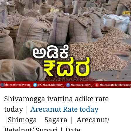
a
p
o
a
p
k
m
r
e
Shivamogga ivattina adike rate
today |
Arecanut Rate today
|Shimoga | Sagara | Arecanut/