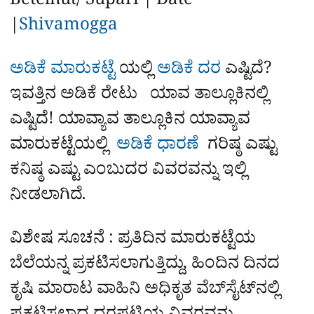
Betelnut/ Supari | Date
|
Shivamogga
ಅಡಿಕೆ ಮಾರುಕಟ್ಟೆ
ಯಲ್ಲಿ
ಅಡಿಕೆ ದರ
ಎಷ್ಟಿದೆ?
ಇವತ್ತಿನ ಅಡಿಕೆ ರೇಟು ಯಾವ ತಾಲ್ಲೂಕಿನಲ್ಲಿ
ಎಷ್ಟಿದೆ! ಯಾವ್ಯಾವ ತಾಲ್ಲೂಕಿನ ಯಾವ್ಯಾವ
ಮಾರುಕಟ್ಟೆಯಲ್ಲಿ
ಅಡಿಕೆ ಧಾರಣೆ
ಗರಿಷ್ಠ ಎಷ್ಟು
ಕನಿಷ್ಠ ಎಷ್ಟು ಎಂಬುದರ ವಿವರವನ್ನು ಇಲ್ಲಿ
ನೀಡಲಾಗಿದೆ.
ವಿಶೇಷ ಸೂಚನೆ : ಪ್ರತಿದಿನ ಮಾರುಕಟ್ಟೆಯ
ಬೆಲೆಯನ್ನ ಪ್ರಕಟಿಸಲಾಗುತ್ತಿದ್ದು, ಹಿಂದಿನ ದಿನದ
ಕೃಷಿ ಮಾರಾಟ ವಾಹಿನಿ ಅಧಿಕೃತ ವೆಬ್‌ಸೈಟ್‌ನಲ್ಲಿ