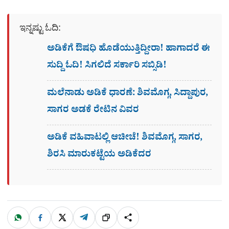
ಇನ್ನಷ್ಟು ಓದಿ:
ಅಡಿಕೆಗೆ ಔಷಧಿ ಹೊಡೆಯುತ್ತಿದ್ದೀರಾ! ಹಾಗಾದರೆ ಈ
ಸುದ್ದಿ ಓದಿ! ಸಿಗಲಿದೆ ಸರ್ಕಾರಿ ಸಬ್ಸಿಡಿ!
ಮಲೆನಾಡು ಅಡಿಕೆ ಧಾರಣೆ: ಶಿವಮೊಗ್ಗ, ಸಿದ್ದಾಪುರ,
ಸಾಗರ ಅಡಕೆ ರೇಟಿನ ವಿವರ
ಅಡಿಕೆ ವಹಿವಾಟಲ್ಲಿ ಆಚೀಚೆ! ಶಿವಮೊಗ್ಗ, ಸಾಗರ,
ಶಿರಸಿ ಮಾರುಕಟ್ಟೆಯ ಅಡಿಕೆದರ
W
F
X
T
ಹಂಚಿಕೊಳ್ಳಿ
ಲಿಂ
S
h
a
e