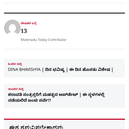
a
c
l
t
e
e
ಕ್
h
s
b
g
A
o
r
a
p
o
a
p
k
m
r
ಲೇಖಕರ ಬಗ್ಗೆ
e
13
Malenadu Today Contributor
ಹಿಂದಿನ ಸುದ್ದಿ
DINA BHAVISHYA | ದಿನ ಭವಿಷ್ಯ | ಈ ದಿನ ಹೊಸತು ವಿಶೇಷ |
ಮುಂದಿನ ಸುದ್ದಿ
ಶರಾವತಿ ಸಂತ್ರಸ್ತರಿಗೆ ಮಹತ್ವದ ಅಪ್‌ಡೇಟ್‌ | ಈ ಸ್ಥಳಗಳಲ್ಲಿ
ನಡೆಯಲಿದೆ ಜಂಟಿ ಸರ್ವೆ!?