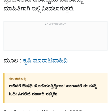
ಪ್ರಕಟಿಸಲಾದ ದರಪಟ್ಟಿಯ ವಿವರವನ್ನು
ಮಾಹಿತಿಗಾಗಿ ಇಲ್ಲಿ ನೀಡಲಾಗುತ್ತದೆ.
ADVERTISEMENT
ಮೂಲ :
ಕೃಷಿ ಮಾರಾಟವಾಹಿನಿ
ಸಂಬಂಧಿತ ಸುದ್ದಿ
ಅಡಿಕೆಗೆ ಔಷಧಿ ಹೊಡೆಯುತ್ತಿದ್ದೀರಾ! ಹಾಗಾದರೆ ಈ ಸುದ್ದಿ
ಓದಿ! ಸಿಗಲಿದೆ ಸರ್ಕಾರಿ ಸಬ್ಸಿಡಿ!