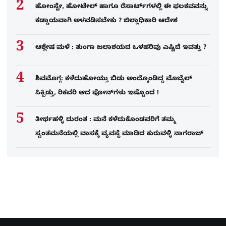
ಹೋಂಸ್ಟೇ, ಹೋಟೇಲ್ ಹಾಗೂ ರೆಸಾರ್ಟ್‌ಗಳಲ್ಲಿ ಈ ಫಲಕವವನ್ನು
ಕಡ್ಡಾಯವಾಗಿ ಅಳವಡಿಸಬೇಕು ? ಜಿಲ್ಲಾಧಿಕಾರಿ ಆದೇಶ
ಆಶ್ಲೇಷ ಮಳೆ : ತುಂಗಾ ಜಲಾಶಯದ ಒಳಹರಿವು ಎಷ್ಟಿದೆ ಇವತ್ತು ?
ಶಿವಮೊಗ್ಗ: ಕಳೆದುಹೋಯ್ತು ಬಿಡು ಅಂದ್ಕೊಂಡಿದ್ದ ಮೊಬೈಲ್​
ಸಿಕ್ಬಿಡ್ತು, ರಿಕವರಿ ಆದ ಫೋನ್​ಗಳು​ ಇಷ್ಟೊಂದ !
ತೀರ್ಥಹಳ್ಳಿ ದುರಂತ : ಮನೆ ಕಳೆದುಕೊಂಡವರಿಗೆ ತಮ್ಮ
ಸ್ವಂತಮನೆಯಲ್ಲಿ ವಾಸಕ್ಕೆ ವ್ಯವಸ್ಥೆ ಮಾಡಿದ ಕುರುವಳ್ಳಿ ನಾಗರಾಜ್​​