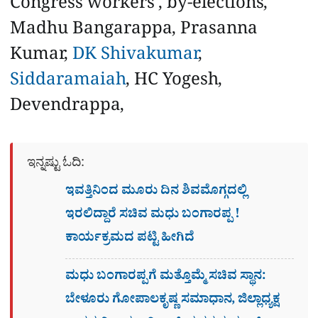
Congress workers , by-elections,
Madhu Bangarappa, Prasanna
Kumar,
DK Shivakumar
,
Siddaramaiah
, HC Yogesh,
Devendrappa,
ಇನ್ನಷ್ಟು ಓದಿ:
ಇವತ್ತಿನಿಂದ ಮೂರು ದಿನ ಶಿವಮೊಗ್ಗದಲ್ಲಿ
ಇರಲಿದ್ದಾರೆ ಸಚಿವ ಮಧು ಬಂಗಾರಪ್ಪ !
ಕಾರ್ಯಕ್ರಮದ ಪಟ್ಟಿ ಹೀಗಿದೆ
ಮಧು ಬಂಗಾರಪ್ಪಗೆ ಮತ್ತೊಮ್ಮೆ ಸಚಿವ ಸ್ಥಾನ:
ಬೇಳೂರು ಗೋಪಾಲಕೃಷ್ಣ ಸಮಾಧಾನ, ಜಿಲ್ಲಾಧ್ಯಕ್ಷ