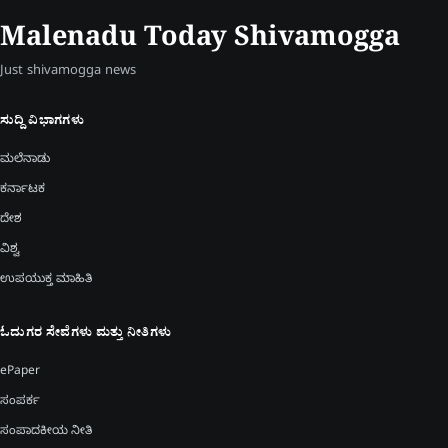
Malenadu Today Shivamogga
Just shivamogga news
ಸುದ್ದಿ ವಿಭಾಗಗಳು
ಮಲೆನಾಡು
ಕರ್ನಾಟಕ
ದೇಶ
ವಿಶ್ವ
ಉಪಯುಕ್ತ ಮಾಹಿತಿ
ಓದುಗರ ಸೇವೆಗಳು ಮತ್ತು ನೀತಿಗಳು
ePaper
ಸಂಪರ್ಕ
ಸಂಪಾದಕೀಯ ನೀತಿ