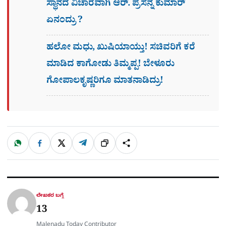
ಸ್ಥಾನದ ವಿಚಾರವಾಗಿ ಆರ್. ಪ್ರಸನ್ನ ಕುಮಾರ್
ಏನಂದ್ರು ?
ಹಲೋ ಮಧು, ಖುಷಿಯಾಯ್ತು! ಸಚಿವರಿಗೆ ಕರೆ
ಮಾಡಿದ ಕಾಗೋಡು ತಿಮ್ಮಪ್ಪ! ಬೇಳೂರು
ಗೋಪಾಲಕೃಷ್ಣರಿಗೂ ಮಾತನಾಡಿದ್ರು!
W
F
X
T
ಹಂಚಿಕೊಳ್ಳಿ
ಲಿಂ
S
h
a
e
a
c
l
t
e
e
ಕ್
h
s
b
g
A
o
r
a
p
o
a
p
k
m
r
ಲೇಖಕರ ಬಗ್ಗೆ
e
13
Malenadu Today Contributor