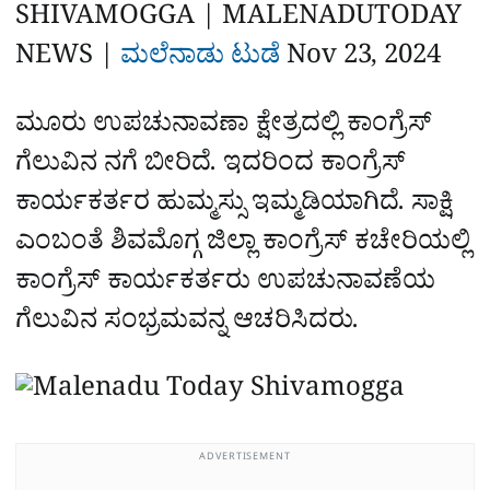
a
p
o
a
SHIVAMOGGA | MALENADUTODAY
p
k
m
r
NEWS |
ಮಲೆನಾಡು ಟುಡೆ
Nov 23, 2024
‌
e
ಮೂರು ಉಪಚುನಾವಣಾ ಕ್ಷೇತ್ರದಲ್ಲಿ ಕಾಂಗ್ರೆಸ್‌
ಗೆಲುವಿನ ನಗೆ ಬೀರಿದೆ. ಇದರಿಂದ ಕಾಂಗ್ರೆಸ್‌
ಕಾರ್ಯಕರ್ತರ ಹುಮ್ಮಸ್ಸು ಇಮ್ಮಡಿಯಾಗಿದೆ. ಸಾಕ್ಷಿ
ಎಂಬಂತೆ ಶಿವಮೊಗ್ಗ ಜಿಲ್ಲಾ ಕಾಂಗ್ರೆಸ್‌ ಕಚೇರಿಯಲ್ಲಿ
ಕಾಂಗ್ರೆಸ್‌ ಕಾರ್ಯಕರ್ತರು ಉಪಚುನಾವಣೆಯ
ಗೆಲುವಿನ ಸಂಭ್ರಮವನ್ನ ಆಚರಿಸಿದರು.
ADVERTISEMENT