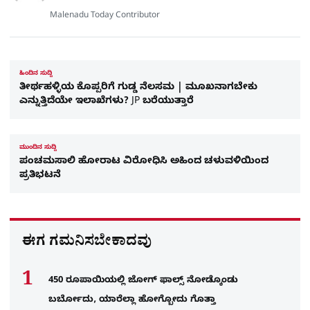
Malenadu Today Contributor
ಹಿಂದಿನ ಸುದ್ದಿ
ತೀರ್ಥಹಳ್ಳಿಯ ಕೊಪ್ಪರಿಗೆ ಗುಡ್ಡ ನೆಲಸಮ | ಮೂಖನಾಗಬೇಕು
ಎನ್ನುತ್ತಿದೆಯೇ ಇಲಾಖೆಗಳು? JP ಬರೆಯುತ್ತಾರೆ
ಮುಂದಿನ ಸುದ್ದಿ
ಪಂಚಮಸಾಲಿ ಹೋರಾಟ ವಿರೋಧಿಸಿ ಅಹಿಂದ ಚಳುವಳಿಯಿಂದ
ಪ್ರತಿಭಟನೆ
ಈಗ ಗಮನಿಸಬೇಕಾದವು
450 ರೂಪಾಯಿಯಲ್ಲಿ ಜೋಗ್​ ಫಾಲ್ಸ್​ ನೋಡ್ಕೊಂಡು
ಬರ್ಬೋದು, ಯಾರೆಲ್ಲಾ ಹೋಗ್ಬೋದು ಗೊತ್ತಾ