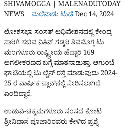
a
p
o
a
SHIVAMOGGA | MALENADUTODAY
p
k
m
r
NEWS |
ಮಲೆನಾಡು ಟುಡೆ
Dec 14, 2024
e
ಲೋಕಸಭಾ ಸಂಸತ್‌ ಅಧಿವೇಶನದಲ್ಲಿ ಕೇಂದ್ರ
ಸಾರಿಗೆ ಸಚಿವ ನಿತಿನ್‌ ಗಡ್ಕರಿ ಶಿವಮೊಗ್ಗ ಟು
ಮಂಗಳೂರು ರಾಷ್ಟ್ರೀಯ ಹೆದ್ದಾರಿ 169
ಅಗಲೀಕರಣದ ಬಗ್ಗೆ ಮಾತನಾಡುತ್ತಾ. ಆಗುಂಬೆ
ಘಾಟಿಯಲ್ಲಿ ಟು ಲೈನ್‌ ರಸ್ತೆ ಮಾಡುವುದು 2024-
25 ರ ವಾರ್ಷಿಕ ಪ್ಲಾನ್‌ನಲ್ಲಿ ಸೇರಿಸಲಾಗಿದೆ
ಎಂದಿದ್ದಾರೆ.
ಉಡುಪಿ-ಚಿಕ್ಕಮಗಳೂರು ಸಂಸದ ಕೋಟ
ಶ್ರೀನಿವಾಸ ಪೂಜಾರಿರವರು ಕೇಳಿದ ಪ್ರಶ್ನೆ