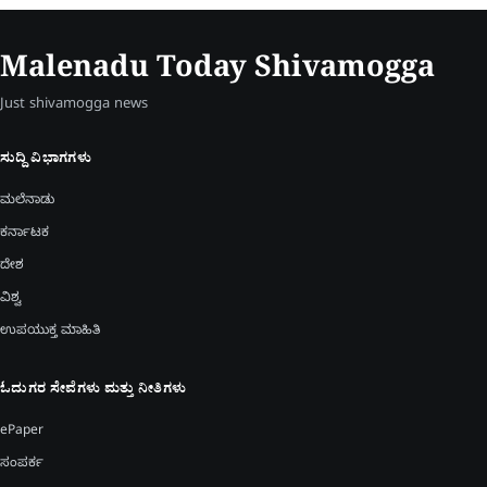
Malenadu Today Shivamogga
Just shivamogga news
ಸುದ್ದಿ ವಿಭಾಗಗಳು
ಮಲೆನಾಡು
ಕರ್ನಾಟಕ
ದೇಶ
ವಿಶ್ವ
ಉಪಯುಕ್ತ ಮಾಹಿತಿ
ಓದುಗರ ಸೇವೆಗಳು ಮತ್ತು ನೀತಿಗಳು
ePaper
ಸಂಪರ್ಕ