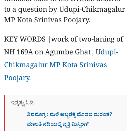
minister said in his written answer
to a question by Udupi-Chikmagalur
MP Kota Srinivas Poojary.
KEY WORDS |work of two-laning of
NH 169A on Agumbe Ghat , U
dupi-
Chikmagalur MP Kota Srinivas
Poojary.
ಇನ್ನಷ್ಟು ಓದಿ:
ಶಿವಮೊಗ್ಗ : ಮಳೆ ಅಬ್ಬರಕ್ಕೆ ಮೊದಲ ದುರಂತ?
ಮಾಲತಿ ನದಿಯಲ್ಲಿ ವ್ಯಕ್ತಿ ಮಿಸ್ಸಿಂಗ್​