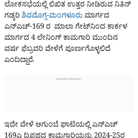
ಲೋಕಸಭೆಯಲ್ಲಿ ಲಿಖಿತ ಉತ್ತರ ನೀಡಿರುವ ನಿತಿನ್‌
ಗಡ್ಕರಿ
ಶಿವಮೊಗ್ಗ-ಮಂಗಳೂರು
ಮಾರ್ಗದ
ಎನ್‌ಎಚ್-169 ರ ಮಾಲಾ ಗೇಟ್‌ನಿಂದ ಕಾರ್ಕಳ
ಮಾರ್ಗದ 4 ಲೇನಿಂಗ್ ಕಾಮಗಾರಿ ಮುಂದಿನ
ವರ್ಷ ಫೆಬ್ರವರಿ ವೇಳೆಗೆ ಪೂರ್ಣಗೊಳ್ಳಲಿದೆ
ಎಂದಿದ್ದಾರೆ.
ADVERTISEMENT
ಇದೇ ವೇಳೆ ಆಗುಂಬೆ ಘಾಟಿಯಲ್ಲಿ ಎನ್‌ಎಚ್
169ಎ ದ್ವಿಪಥದ ಕಾಮಗಾರಿಯನ್ನು 2024-25ರ