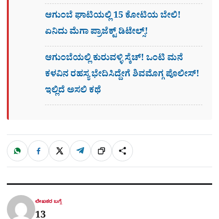
ಆಗುಂಬೆ ಘಾಟಿಯಲ್ಲಿ 15 ಕೋಟಿಯ ಬೇಲಿ!
ಏನಿದು ಮೆಗಾ ಪ್ರಾಜೆಕ್ಟ್ ಡಿಟೇಲ್ಸ್!
ಆಗುಂಬೆಯಲ್ಲಿ ಕುರುವಳ್ಳಿ ಸ್ಕೆಚ್​! ಒಂಟಿ ಮನೆ
ಕಳವಿನ ರಹಸ್ಯ ಭೇದಿಸಿದ್ದೇಗೆ ಶಿವಮೊಗ್ಗ ಪೊಲೀಸ್!
ಇಲ್ಲಿದೆ ಅಸಲಿ ಕಥೆ
W
F
X
T
ಹಂಚಿಕೊಳ್ಳಿ
ಲಿಂ
S
h
a
e
a
c
l
t
e
e
ಕ್
h
s
b
g
A
o
r
a
p
o
a
p
k
m
r
ಲೇಖಕರ ಬಗ್ಗೆ
e
13