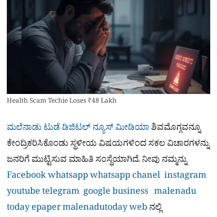
Health Scam Techie Loses ₹48 Lakh
ಮಲೆನಾಡು ಟುಡೆ ಡಿಜಿಟಲ್ ನ್ಯೂಸ್ ಮೀಡಿಯಾ
ಶಿವಮೊಗ್ಗವನ್ನೂ
ಕೇಂದ್ರಿಕರಿಸಿಕೊಂಡು ಸ್ಥಳೀಯ ವಿಷಯಗಳಿಂದ ಸಕಲ ವಿಚಾರಗಳನ್ನು
ಜನರಿಗೆ ಮುಟ್ಟಿಸುವ ಮಾಹಿತಿ ಸಂಸ್ಥೆಯಾಗಿದೆ. ನೀವು ನಮ್ಮನ್ನು
Facebook
whatsapp
whatsapp chanel
instagram
youtube
telegram
google business
malenadu
today epaper
malenadutoday web
ನಲ್ಲಿ