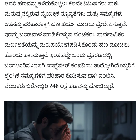
ಆದರೆ ಹಣವನ್ನು ಕಳೆದುಕೊಳ್ಳಲು ಕೆಲವೇ ನಿಮಿಷಗಳು ಸಾಕು.
ಮನುಷ್ಯನಲ್ಲಿರುವ ವೈಯಕ್ತಿಕ ನ್ಯೂನ್ಯತೆಗಳು ಮತ್ತು ಸಮಸ್ಯೆಗಳು
ಆತನನ್ನು ಪರಿಹಾರಕ್ಕಾಗಿ ಹಣ ಖರ್ಚು ಮಾಡಲು ಪ್ರೇರೇಪಿಸುತ್ತವೆ.
ಇದನ್ನು ಬಂಡವಾಳ ಮಾಡಿಕೊಳ್ಳುವ ವಂಚಕರು, ಸಾರ್ವಜನಿಕರ
ದುರ್ಬಲತೆಯನ್ನು ದುರುಪಯೋಗಪಡಿಸಿಕೊಂಡು ಹಣ ದೋಚಲು
ಹೊಂಚು ಹಾಕಿರುತ್ತಾರೆ. ಇಂತಹದ್ದೇ ಒಂದು ಪ್ರಕರಣದಲ್ಲಿ,
ಬೆಂಗಳೂರಿನ ಖಾಸಗಿ ಸಾಫ್ಟ್‌ವೇರ್ ಕಂಪನಿಯ ಉದ್ಯೋಗಿಯೊಬ್ಬರಿಗೆ
ಲೈಂಗಿಕ ಸಮಸ್ಯೆಗಳಿಗೆ ಪರಿಹಾರ ಕೊಡಿಸುವುದಾಗಿ ನಂಬಿಸಿ,
ವಂಚಕರು ಬರೋಬ್ಬರಿ ₹48 ಲಕ್ಷ ಹಣವನ್ನು ದೋಚಿದ್ದಾರೆ.