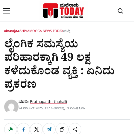
Skip to content
ಮುಖಪುಟ
›
SHIVAMOGGA NEWS TODAY
›
ಸುದ್ದಿ
ಲೈಂಗಿಕ ಸಮಸ್ಯೆಯ
ಪರಿಹಾರಕ್ಕಾಗಿ 49 ಲಕ್ಷ
ಕಳೆದುಕೊಂಡ ವ್ಯಕ್ತಿ : ಏನಿದು
ಪ್ರಕರಣ
ವರದಿ:
Prathapa thirthahalli
24 ನವೆಂಬರ್ 2025, 12:16 ಅಪರಾಹ್ನ · 9 ನಿಮಿಷ ಓದು
W
F
X
T
ಹಂಚಿಕೊಳ್ಳಿ
ಲಿಂ
S
h
a
e