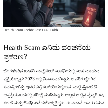
Health Scam Techie Loses ₹48 Lakh
Health Scam ಏನಿದು ವಂಚನೆಯ
ಪ್ರಕರಣ?
ಬೆಂಗಳೂರಿನ ಖಾಸಗಿ ಸಾಫ್ಟ್‌ವೇರ್ ಕಂಪನಿಯಲ್ಲಿ ಕೆಲಸ ಮಾಡುವ
ವ್ಯಕ್ತಿಯೊಬ್ಬರು 2023 ರಲ್ಲಿ ವಿವಾಹವಾಗಿದ್ದರು. ಅವರಿಗೆ ಲೈಂಗಿಕ
ಸಮಸ್ಯೆಗಳಿತ್ತು. ಇದರ ಬಗ್ಗೆ ಕೆಂಗೇರಿಯಲ್ಲಿರುವ ಮಲ್ಟಿ ಸ್ಪೆಷಾಲಿಟಿ
ಆಸ್ಪತ್ರೆಯೊಂದರಲ್ಲಿ ಪರೀಕ್ಷೆ ಮಾಡಿಸಿದ್ದರು. ಅಲ್ಲದೆ ಅಲ್ಲಿನ ವೈದ್ಯರಿಂದ,
ಸಲಹೆ ಮತ್ತು ಔಷಧಿ ಪಡೆದುಕೊಳ್ಳುತ್ತಿದ್ದರು. ಈ ನಡುವೆ ಅವರ ಗಮನ