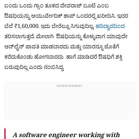
ಬಂದು ಒಂದು ಗ್ರಾಂ ತೂಕದ ದೇವರಾಜ್ ಬೂಟಿ ಎಂಬ
ಔಷಧಿಯನ್ನು ಆಯುರ್ವೇದಿಕ್ ಶಾಪ್‌ ಒಂದರಲ್ಲಿ ಖರೀದಿಸಿ. ಇದರ
ಬೆಲೆ ₹1,60,000. ಇದು ಬೇರೆಲ್ಲೂ ಸಿಗುವುದಿಲ್ಲ,
ಹರಿದ್ವಾರದಿಂದ
ತರಿಸಲಾಗುತ್ತದೆ. ಮೇಲಾಗಿ ಔಷಧಿಯನ್ನು ಕೊಳ್ಳುವಾಗ ಯಾವುದೇ
ಆನ್‌ಲೈನ್ ಪಾವತಿ ಮಾಡಬಾರದು ಮತ್ತು ಯಾರನ್ನೂ ಜೊತೆಗೆ
ಕರೆದುಕೊಂಡು ಹೋಗಬಾರದು ಹಾಗೆ ಮಾಡಿದರೆ ಔಷಧಿಗೆ ಶಕ್ತಿ
ಬರುವುದಿಲ್ಲ ಎಂದು ನಂಬಿಸಿದ್ದ.
ADVERTISEMENT
A software engineer working with