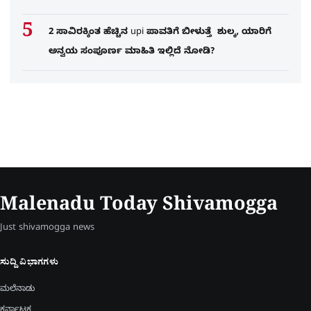
2 ಸಾವಿರಕ್ಕಿಂತ ಹೆಚ್ಚಿನ upi ಪಾವತಿಗೆ ಬೀಳುತ್ತೆ ಶುಲ್ಕ, ಯಾರಿಗೆ
ಅನ್ವಯ ಸಂಪೂರ್ಣ ಮಾಹಿತಿ ಇಲ್ಲಿದೆ ನೋಡಿ?
Malenadu Today Shivamogga
Just shivamogga news
ಸುದ್ದಿ ವಿಭಾಗಗಳು
ಮಲೆನಾಡು
ಕರ್ನಾಟಕ