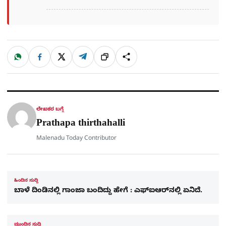
W
F
X
T
ಹಂಚಿಕೊಳ್ಳಿ
ಲಿಂ
S
h
a
e
a
c
l
t
e
e
ಕ್
h
s
b
g
A
o
r
a
p
o
a
p
k
m
r
ಲೇಖಕರ ಬಗ್ಗೆ
e
Prathapa thirthahalli
Malenadu Today Contributor
ಹಿಂದಿನ ಸುದ್ದಿ
ಬಾಳೆ ದಿಂಡಿನಲ್ಲಿ ಗಾಂಜಾ ಬಂದಿದ್ದು ಹೇಗೆ : ಎಫ್​ಐಆರ್​ನಲ್ಲಿ ಏನಿದೆ.
ಮುಂದಿನ ಸುದ್ದಿ