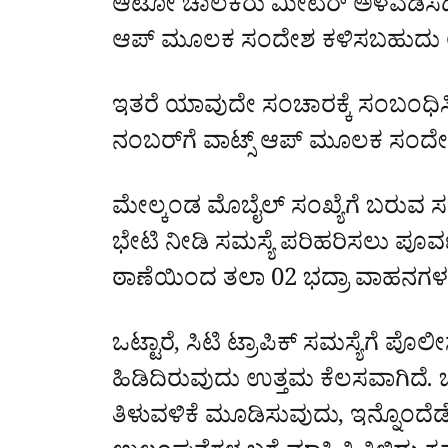
ಆಟೋ ಚಾಲಕರು ಮೀಟರ್ ಅಳವಡಿಸದಿದ್ದಲ
ಆಪ್ ಮೂಲಕ ಸಂದೇಶ ಕಳಿಸಬಹುದು 
ಇತರೆ ಯಾವುದೇ ಸಂಚಾರಕ್ಕೆ ಸಂಬಂಧಿಸಿದ
ನಂಬರ್‌ಗೆ ವಾಟ್ಸ್ ಆಪ್ ಮೂಲಕ ಸಂ
ಮೇಲ್ಕಂಡ ಮೊಬೈಲ್ ಸಂಖ್ಯೆಗೆ ಬರುವ ಸಂದೇ
ಭೇಟಿ ನೀಡಿ ಸಮಸ್ಯೆ ಪರಿಹರಿಸಲು ಪೂರ
ಠಾಣೆಯಿಂದ ತಲಾ 02 ಭದ್ರಾ ವಾಹನಗಳನ
ಒಟ್ಟಾರೆ, ಸಿಟಿ ಟ್ರಾಪಿಕ್‌ ಸಮಸ್ಯೆಗೆ ಪೊ
ಹಿಡಿದಿರುವುದು ಉತ್ತಮ ಕೆಲಸವಾಗಿದೆ.
ತಿಳುವಳಿಕೆ ಮೂಡಿಸುವುದು, ಇನ್ನೊಂದ