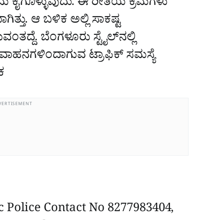
್ರಮ ಕೈಗೊಳ್ಳುವುದು. ಈ ರೀತಿಯ ಕ್ರಮಗಳು
್ತು. ಆ ಬಳಿಕ ಅಲ್ಲಿ ಸಾಕಷ್ಟ
ಂತದ್ದೆ. ಬೆಂಗಳೂರು ಸ್ಟೈಲ್‌ನಲ್ಲಿ
ುವ ವಾಹನಗಳಿಂದಾಗುವ ಟ್ರಾಫಿಕ್‌ ಸಮಸ್ಯೆ
ಕ
VERTISEMENT
Police Contact No 8277983404,