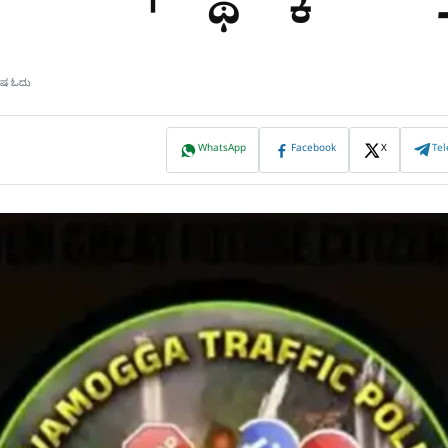
ಮಿಷ ಓದು
WhatsApp
Facebook
X
Te