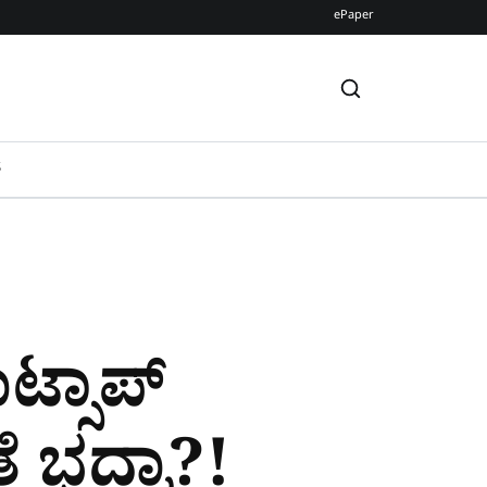
ePaper
S
ಟ್ಸಾಪ್‌
ತೆ ಭದ್ರಾ?!