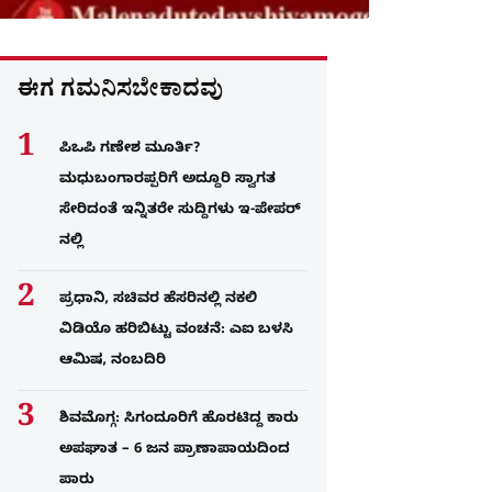
ಈಗ ಗಮನಿಸಬೇಕಾದವು
ಪಿಒಪಿ ಗಣೇಶ ಮೂರ್ತಿ?
ಮಧುಬಂಗಾರಪ್ಪರಿಗೆ ಅದ್ದೂರಿ ಸ್ವಾಗತ
ಸೇರಿದಂತೆ ಇನ್ನಿತರೇ ಸುದ್ದಿಗಳು ಇ-ಪೇಪರ್​
ನಲ್ಲಿ
ಪ್ರಧಾನಿ, ಸಚಿವರ ಹೆಸರಿನಲ್ಲಿ ನಕಲಿ
ವಿಡಿಯೊ ಹರಿಬಿಟ್ಟು ವಂಚನೆ: ಎಐ ಬಳಸಿ
ಆಮಿಷ, ನಂಬದಿರಿ
ಶಿವಮೊಗ್ಗ: ಸಿಗಂದೂರಿಗೆ ಹೊರಟಿದ್ದ ಕಾರು
ಅಪಘಾತ – 6 ಜನ ಪ್ರಾಣಾಪಾಯದಿಂದ
ಪಾರು