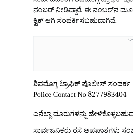
ಸಾರ್ವಜನಿಕರಿಗೆ ಶಿವಮೊಗ್ಗ ಟ್ರಾಫಿ
ನಂಬರ್‌ ನೀಡಿದ್ದಾರೆ. ಈ ನಂಬರ್‌ನ ಮೂ
ಕ್ವಿಕ್‌ ಆಗಿ ಸಂಪರ್ಕಿಸಬಹುದಾಗಿದೆ.
AD
ಶಿವಮೊಗ್ಗ ಟ್ರಾಫಿಕ್‌ ಪೊಲೀಸ್‌ ಸಂಪರ್
Police Contact No 8277983404
ಎನೆಲ್ಲಾ ದೂರುಗಳನ್ನು ಹೇಳಿಕೊಳ್ಳಬಹು
ಸಾರ್ವಜನಿಕರು ರಸ್ತೆ ಅಪಘಾತಗಳು ಸಂ