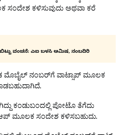
ೂಲಕ ಸಂದೇಶ ಕಳಿಸುವುದು ಅಥವಾ ಕರೆ
ರಿಬಿಟ್ಟು ವಂಚನೆ: ಎಐ ಬಳಸಿ ಆಮಿಷ, ನಂಬದಿರಿ
ಡ ಮೊಬೈಲ್ ನಂಬರ್‌ಗೆ ವಾಟ್ಸಾಪ್‌ ಮೂಲಕ
ಾಡಬಹುದಾಗಿದೆ.
್ದು ಕಂಡುಬಂದಲ್ಲಿ ಪೋಟೊ ತೆಗೆದು
ಸ್ ಆಪ್ ಮೂಲಕ ಸಂದೇಶ ಕಳಿಸಬಹುದು.