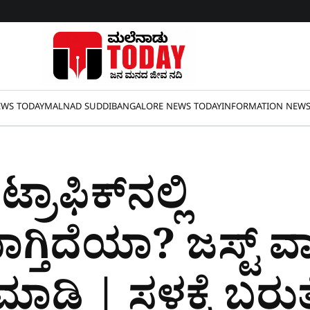
WS TODAY
MALNAD SUDDI
BANGALORE NEWS TODAY
INFORMATION NEW
್ರಾಫಿಕ್‌ನಲ್ಲಿ
್ತಿದೆಯಾ? ಜಸ್ಟ್‌ ವಾ
ಾಡಿ | ಸ್ಥಳಕ್ಕೆ ಬರುತ್