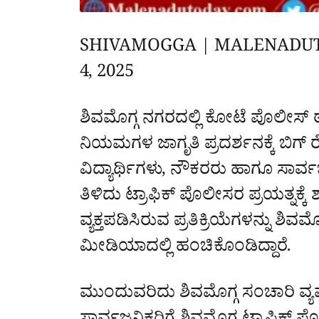
SHIVAMOGGA | MALENADU
4, 2025
‌‌
ಶಿವಮೊಗ್ಗ ನಗರದಲ್ಲಿ ಕೋಟೆ ಪೊಲೀಸ್‌ ಠ
‌ನಿಯಮಗಳ ಜಾಗೃತಿ ಪ್ರದರ್ಶನಕ್ಕೆ ಬಿಗ್‌ ರೆಸ್
ವಿದ್ಯಾರ್ಥಿಗಳು, ನೌಕರರು ಹಾಗೂ ಸಾರ್
ತಿಳಿದು ಟ್ರಾಫಿಕ್‌ ಪೊಲೀಸರ ಪ್ರಯತ್ನಕ್ಕೆ 
ವ್ಯಕ್ತಪಡಿಸಿರುವ ಪ್ರತಿಕ್ರಿಯೆಗಳನ್ನು 
ಮೀಡಿಯಾದಲ್ಲಿ ಹಂಚಿಕೊಂಡಿದ್ದಾರೆ.
ಮುಂದುವರಿದು ಶಿವಮೊಗ್ಗ ಸಂಚಾರಿ ವ್