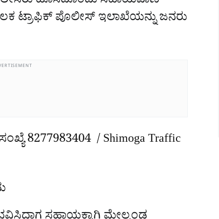
ಕ್‌ ಪೊಲೀಸರು ಹೊಸದೊಂದು ಸಹಾಯವಾಣಿ
ಲಕ ಟ್ರಾಫಿಕ್‌ ಪೊಲೀಸ್‌ ಇಲಾಖೆಯನ್ನು ಜನರು
VERTISEMENT
ಕ ಸಂಖ್ಯೆ 8277983404 / Shimoga Traffic
ದು
ಭವಿಸಿದಾಗ ಸಹಾಯಕ್ಕಾಗಿ ಮೇಲ್ಕಂಡ