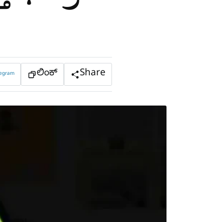
ಲಿಂಕ್
Share
legram