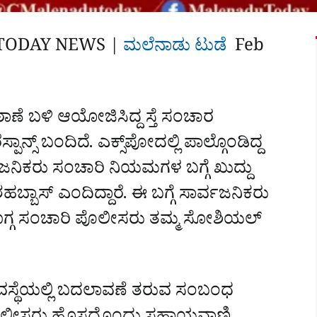
TODAY NEWS |
ಮಲೆನಾಡು ಟುಡೆ
Feb
ಾಣೆ ಬಳಿ ಆಯೋಜಿಸಿದ್ದ ಸ್ತೆ ಸಂಚಾರ
ಪಾನ್ಸ್‌ ಬಂದಿದೆ. ಎಕ್ಸ್‌ಪೋದಲ್ಲಿ ಪಾಲ್ಗೊಂಡಿದ್ದ
ವಜನಿಕರು ಸಂಚಾರಿ ನಿಯಮಗಳ ಬಗ್ಗೆ ಖುದ್ದು
ಶಹಬ್ಬಾಸ್‌ ಎಂದಿದ್ದಾರೆ. ಈ ಬಗ್ಗೆ ಸಾರ್ವಜನಿಕರು
ಶಿವಮೊಗ್ಗ ಸಂಚಾರಿ ಪೊಲೀಸರು ತಮ್ಮ ಸೋಶಿಯಲ್‌
ಯವಸ್ಥೆಯಲ್ಲಿ ಬದಲಾವಣೆ ತರುವ ಸಂಬಂಧ