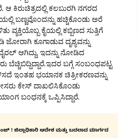
ರೆ. ಆ ಕಿರುಚಿತ್ರದಲ್ಲಿ ಕಲಬುರಗಿ ನಗರದ
ಲ್ಲಿ ಬಣ್ಣವೊಂದನ್ನು ಹಚ್ಚಿಕೊಂಡು ಅರೆ
 ವ್ಯಕ್ತಿಯೊಬ್ಬ ಕೈಯಲ್ಲಿ ಕಬ್ಬಿಣದ ಸುತ್ತಿಗೆ
ಿ ಜೋರಾಗಿ ಕೂಗಾಡುವ ದೃಶ್ಯವನ್ನು
್ರಿ ವೈರಲ್ ಆಗಿದ್ದು, ಇದನ್ನು ನೋಡಿದ
್ಚಿಬಿದ್ದಿದ್ದಾರೆ.ಇದರ ಬಗ್ಗೆ ಸಂಬಂಧಪಟ್ಟ
ತಿಳಿಸದೆ ಇಂತಹ ಭಯಾನಕ ಚಿತ್ರೀಕರಣವನ್ನು
ೊಲೀಸರು ಕೇಸ್ ದಾಖಲಿಸಿಕೊಂಡು
ಾಂಗ ಬಂಧನಕ್ಕೆ ಒಪ್ಪಿಸಿದ್ದಾರೆ.
ಚೇಂಜ್ ! ಜಿಲ್ಲಾಧಿಕಾರಿ ಆದೇಶ ಮತ್ತು ಬದಲಾದ ಮಾರ್ಗದ