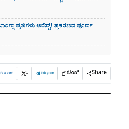
ಗ್ಲಾ ಪ್ರಜೆಗಳು ಅರೆಸ್ಟ್! ಪ್ರಕರಣದ ಪೂರ್ಣ
ಲಿಂಕ್
Share
Facebook
X
Telegram