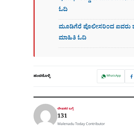
ಓದಿ
ಮೂಡಿಗೆರೆ ಪೊಲೀಸರಿಂದ ಐವರು ಬಾಂ
ಮಾಹಿತಿ ಓದಿ
ಹಂಚಿಕೊಳ್ಳಿ
WhatsApp
ಲೇಖಕರ ಬಗ್ಗೆ
131
Malenadu Today Contributor