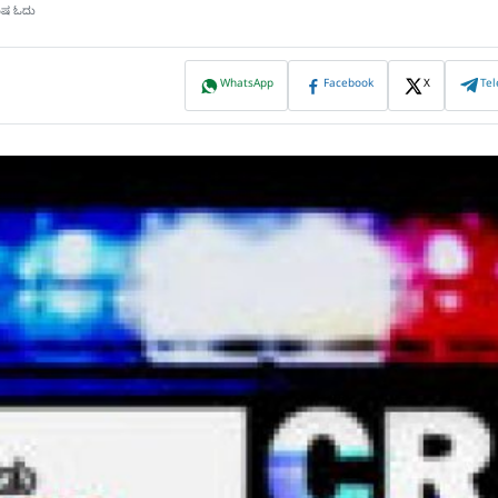
ಮಿಷ ಓದು
WhatsApp
Facebook
X
Te