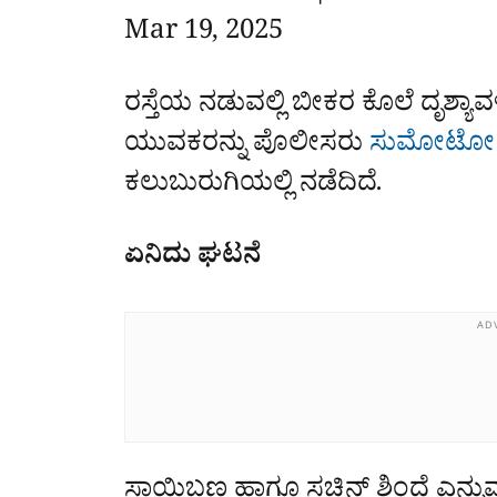
Mar 19, 2025
ರಸ್ತೆಯ ನಡುವಲ್ಲಿ ಬೀಕರ ಕೊಲೆ ದೃಶ್ಯಾವಳ
ಯುವಕರನ್ನು ಪೊಲೀಸರು
ಸುಮೋಟೋ 
ಕಲುಬುರುಗಿಯಲ್ಲಿ ನಡೆದಿದೆ.
ಏನಿದು ಘಟನೆ
AD
ಸಾಯಿಬಣ್ಣ ಹಾಗೂ ಸಚಿನ್ ಶಿಂದೆ ಎನ್ನ