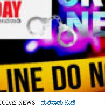
TODAY NEWS |
ಮಲೆನಾಡು ಟುಡೆ
|‌‌