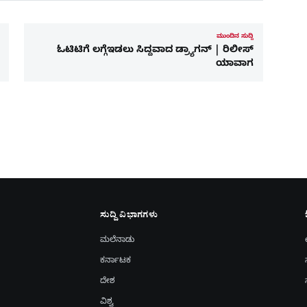
ಮುಂದಿನ ಸುದ್ದಿ
ಓಟಿಟಿಗೆ ಲಗ್ಗೆಇಡಲು ಸಿದ್ದವಾದ ಡ್ರ್ಯಾಗನ್ | ರಿಲೀಸ್‌
ಯಾವಾಗ
ಸುದ್ದಿ ವಿಭಾಗಗಳು
ಮಲೆನಾಡು
ಕರ್ನಾಟಕ
ದೇಶ
ವಿಶ್ವ