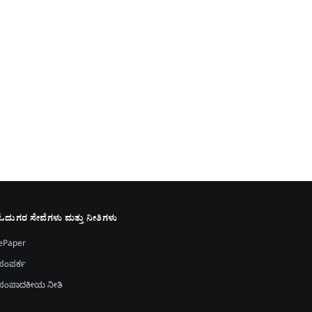
ಓದುಗರ ಸೇವೆಗಳು ಮತ್ತು ನೀತಿಗಳು
ePaper
ಸಂಪರ್ಕ
ಸಂಪಾದಕೀಯ ನೀತಿ