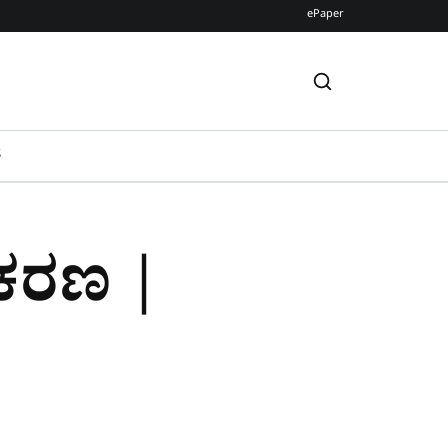
ePaper
S
ರೀಕರಣ |