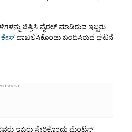
ಿಗಳನ್ನು ಚಿತ್ರಿಸಿ ವೈರಲ್ ಮಾಡಿರುವ ಇಬ್ಬರು
ಕೇಸ್
ದಾಖಲಿಸಿಕೊಂಡು ಬಂದಿಸಿರುವ ಘಟನೆ
VERTISEMENT
ುವವರು ಇಬ್ಬರು ಸೇರಿಕೊಂಡು ಮೆಂಟನ್