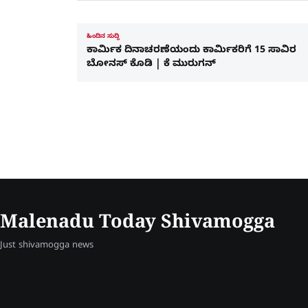
ಹಿಂದಿನ ಸುದ್ದಿ
ಕಾರ್ಮಿಕ ದಿನಾಚರಣೆಯಂದು ಕಾರ್ಮಿಕರಿಗೆ 15 ಸಾವಿರ
ಬೋನಸ್ ಕೊಡಿ | ಕೆ ಮುರುಗನ್
Malenadu Today Shivamogga
Just shivamogga news