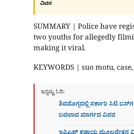
ವಿವರ
SUMMARY | Police have regis
two youths for allegedly fil
making it viral.
KEYWORDS | suo motu, case, 
ಇನ್ನಷ್ಟು ಓದಿ:
ಶಿವಮೊಗ್ಗದಲ್ಲಿ ಸರ್ಕಾರಿ ಸಿಟಿ ಬಸ್
ಬದಲಾದ ಮಾರ್ಗದ ವಿವರ
ಇಪಿಎಫ್ ಕಡ್ಡಾಯ ಮೂಲವೇತನ ಮಿತ