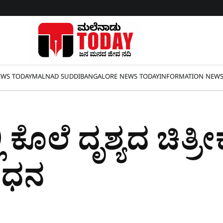
WS TODAY
MALNAD SUDDI
BANGALORE NEWS TODAY
INFORMATION NEW
್ಲಿ ಕೊಲೆ ದೃಶ್ಯದ ಚಿತ್
ಂಧನ