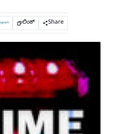
ಲಿಂಕ್
Share
legram