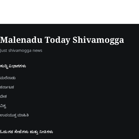
Malenadu Today Shivamogga
Just shivamogga news
ಸುದ್ದಿ ವಿಭಾಗಗಳು
ಮಲೆನಾಡು
ಕರ್ನಾಟಕ
ದೇಶ
ವಿಶ್ವ
ಉಪಯುಕ್ತ ಮಾಹಿತಿ
ಓದುಗರ ಸೇವೆಗಳು ಮತ್ತು ನೀತಿಗಳು