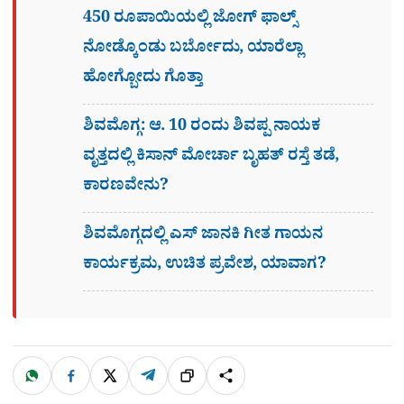
450 ರೂಪಾಯಿಯಲ್ಲಿ ಜೋಗ್​ ಫಾಲ್ಸ್​
ನೋಡ್ಕೊಂಡು ಬರ್ಬೋದು, ಯಾರೆಲ್ಲಾ
ಹೋಗ್ಬೋದು ಗೊತ್ತಾ
ಶಿವಮೊಗ್ಗ: ಆ. 10 ರಂದು ಶಿವಪ್ಪ ನಾಯಕ
ವೃತ್ತದಲ್ಲಿ ಕಿಸಾನ್ ಮೋರ್ಚಾ ಬೃಹತ್ ರಸ್ತೆ ತಡೆ,
ಕಾರಣವೇನು?
ಶಿವಮೊಗ್ಗದಲ್ಲಿ ಎಸ್​ ಜಾನಕಿ ಗೀತ ಗಾಯನ
ಕಾರ್ಯಕ್ರಮ, ಉಚಿತ ಪ್ರವೇಶ, ಯಾವಾಗ?
W
F
X
T
ಹಂಚಿಕೊಳ್ಳಿ
ಲಿಂ
S
h
a
e
a
c
l