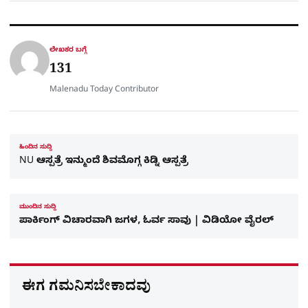
t
e
e
ಕ್
h
s
b
g
A
o
r
a
p
o
a
p
k
m
r
ಲೇಖಕರ ಬಗ್ಗೆ
e
131
Malenadu Today Contributor
ಹಿಂದಿನ ಸುದ್ದಿ
NU ಆಸ್ಪತ್ರೆ ಇನ್ಮುಂದೆ ಶಿವಮೊಗ್ಗ ಕಿಡ್ನಿ ಆಸ್ಪತ್ರೆ
ಮುಂದಿನ ಸುದ್ದಿ
ಪಾರ್ಕಿಂಗ್‌ ವಿಚಾರವಾಗಿ ಜಗಳ, ಓರ್ವ ಸಾವು | ವಿಡಿಯೋ ವೈರಲ್‌
ಈಗ ಗಮನಿಸಬೇಕಾದವು