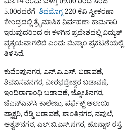
ಮಾ.14 ರಂದು ಬೆಳಗ್ಗೆ 09.00 ರಿಂದ ಸಂಜೆ
5.00ರವರೆಗೆ
ಶಿವಮೊಗ್ಗ
220 ಕೆವಿ ಸ್ವೀಕರಣಾ
ಕೇಂದ್ರದಲ್ಲಿ ತ್ರೈಮಾಸಿಕ ನಿರ್ವಹಣಾ ಕಾಮಗಾರಿ
ಇರುವುದರಿಂದ ಈ ಕಳಗಿನ ಪ್ರದೇಶದಲ್ಲಿ ವಿದ್ಯುತ್‌
ವ್ಯತ್ಯಯವಾಗಲಿದೆ ಎಂದು ಮೆಸ್ಕಾಂ ಪ್ರಕಟಣೆಯಲ್ಲಿ
ತಿಳಿಸಿದೆ.
ಕುವೆಂಪುನಗರ, ಎನ್.ಎ.ಎಸ್. ಬಡಾವಣೆ,
ಶಿವಬಸವನಗರ, ವೀರಭದ್ರೇಶ್ವರ ಬಡಾವಣೆ,
ಇಂದಿರಾಗಾಂಧಿ ಬಡಾವಣೆ, ಜ್ಯೋತಿನಗರ,
ಜೆಎನ್‌ಎನ್‌ಸಿ ಕಾಲೇಜು, ಪರ್ಫೆಕ್ಟ್ ಅಲಾಯಿ
ಪ್ಯಾಕ್ಟರಿ, ರೆಡ್ಡಿ ಬಡಾವಣೆ, ಶಾಂತಿನಗರ, ನವುಲೆ,
ಅಶ್ವತ್‌ನಗರ, ಎಲ್.ಬಿ.ಎಸ್.ನಗರ, ಹೊನ್ನಾಳಿ ರಸ್ತೆ,