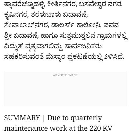
ತ್ಯಾವರೆಚಣ್ನಹಳ್ಳಿ, ಕೀರ್ತಿನಗರ, ಬಸವೇಶ್ವರ ನಗರ,
ಕೃಷಿನಗರ, ತರಳುಬಾಳು ಬಡಾವಣೆ,
ಸೇವಾಲಾಲ್‌ನಗರ, ಡಾಲರ್ಸ್ ಕಾಲೋನಿ, ಪವನ
ಶ್ರೀ ಬಡಾವಣೆ, ಹಾಗೂ ಸುತ್ತಮುತ್ತಲಿನ ಗ್ರಾಮಗಳಲ್ಲಿ
ವಿದ್ಯುತ್ ವ್ಯತ್ಯವಾಗಲಿದ್ದು, ಸಾರ್ವಜನಿಕರು
ಸಹಕರಿಸುವಂತೆ ಮೆಸ್ಕಾಂ ಪ್ರಕಟಣೆಯಲ್ಲಿ ತಿಳಿಸಿದೆ.
ADVERTISEMENT
SUMMARY | Due to quarterly
maintenance work at the 220 KV