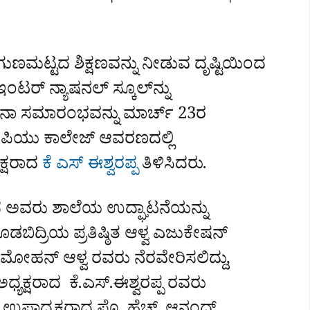
ತಮ ಗುಣಮಟ್ಟದ ಶಿಕ್ಷಣವನ್ನು ನೀಡುವ ದೃಷ್ಟಿಯಿಂದ
ಇಂಟ‌ರ್ ನ್ಯಾಷನಲ್ ಸ್ಕೂಲ್‌ನ್ನು
ಘಾಟನಾ ಸಮಾರಂಭವನ್ನು ಮಾರ್ಚ್ 23ರ
‌ ಪಿಯು ಕಾಲೇಜ್‌ ಆವರಣದಲ್ಲಿ
ಯಕ್ಷರಾದ
ಕೆ ಎಸ್‌ ಈಶ್ವರಪ್ಪ
ತಿಳಿಸಿದರು.
ಿದ ಅವರು ಶಾಲೆಯ ಉದ್ಘಾಟನೆಯನ್ನು
ಿದ್ರಿಯ ಪ್ರತಿಷ್ಠಿತ ಆಳ್ವ ಎಜುಕೇಷನ್
ಮೋಹನ್ ಆಳ್ವ ರವರು ನೆರವೇರಿಸಲಿದ್ದು,
 ಅಧ್ಯಕ್ಷರಾದ ಕೆ.ಎಸ್.ಈಶ್ವರಪ್ಪ ರವರು