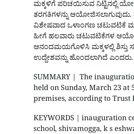
ಮಕ್ಕಳಿಗೆ ಪರಿಚಯಿಸುವ ನಿಟ್ಟಿನಲ್ಲಿ ಯೋ
ತರಗತಿಗಳನ್ನು ಆಯೋಜಿಸಲಾಗುವುದು. ಪ
ವಿಶೇಷವಾದ ಒಳಾಂಗಣ ಚಟುವಟಿಕೆ ಮತ್ತ
ಹೀಗೆ ಹಲವಾರು ಚಟುವಟಿಕೆಗಳ ಆಯ
ಆನಂದಮಯಗೊಳಿಸಿ ಮಕ್ಕಳಲ್ಲಿ ಶಿಸ್ತು ಸ
ಉದ್ದೇಶವನ್ನು ಹೊಂದಲಾಗಿದೆ ಎಂದರು
SUMMARY | The inauguration 
held on Sunday, March 23 at 5
premises, according to Trust
KEYWORDS | inauguration ce
school, shivamogga, k s eshw