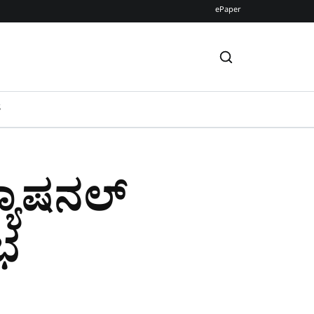
ePaper
S
್ಯಾಷನಲ್‌
ಭ