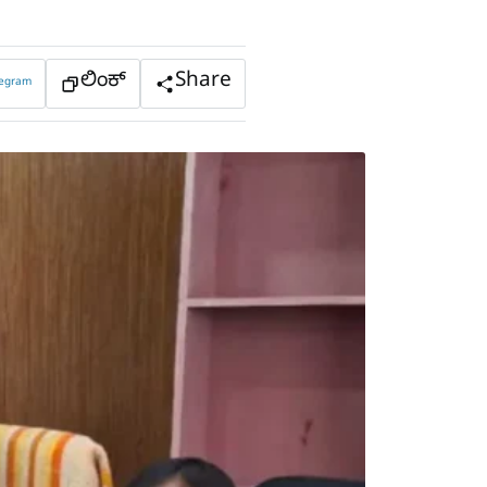
ಲಿಂಕ್
Share
legram