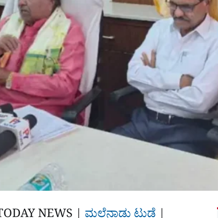
TODAY NEWS |
ಮಲೆನಾಡು ಟುಡೆ
|‌‌