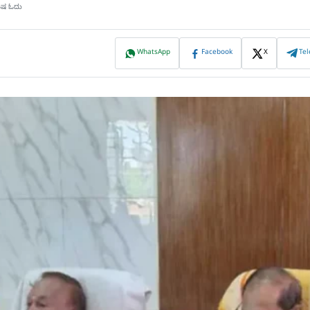
ಮಿಷ ಓದು
WhatsApp
Facebook
X
Te