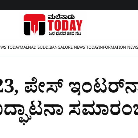
WS TODAY
MALNAD SUDDI
BANGALORE NEWS TODAY
INFORMATION NEW
23, ಪೇಸ್‌ ಇಂಟರ್‌ನ
 ಉದ್ಘಾಟನಾ ಸಮಾರಂ