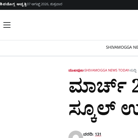
Skip to content
ಶಿವಮೊಗ್ಗ ಆವೃತ್ತಿ
07 ಆಗಷ್ಟ್ 2026, ಶುಕ್ರವಾರ
SHIVAMOGGA NE
ಮುಖಪುಟ
›
SHIVAMOGGA NEWS TODAY
›
ಸುದ್ದಿ
ಮಾರ್ಚ್‌ 
ಸ್ಕೂಲ್‌
ವರದಿ:
131