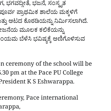
ಗ, ಭಗವದ್ಗೀತೆ, ಭಜನೆ, ಸಂಸ್ಕೃತ
ೂರ್ವ ಪ್ರಾಥಮಿಕ ಶಾಲೆಯ ಮಕ್ಕಳಿಗೆ
ು ಆಟದ ಕೊಠಡಿಯನ್ನು ನಿರ್ಮಿಸಲಾಗಿದೆ.
ೋಜನೆಯ ಮೂಲಕ ಕಲಿಕೆಯನ್ನು
ಂಯಮ ಬೆಳೆಸಿ ಭವಿಷ್ಯಕ್ಕೆ ಅಣಿಗೊಳಿಸುವ
.
ceremony of the school will be
.30 pm at the Pace PU College
 President K S Eshwarappa.
remony, Pace international
arappa,