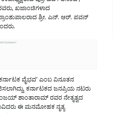
್‌ನ ಉಪಾಧ್ಯಕ್ಷರಾದ ಪ್ರೊ. ಹೆಚ್. ಆನಂದ್,
್ಯರವರು, ಖಜಾಂಚಿಗಳಾದ
್ರಾಂಶುಪಾಲರಾದ ಶ್ರೀ. ಎನ್. ಆರ್. ಪವನ್
ಎಂದರು.
VERTISEMENT
ಕರ್ನಾಟಕ ವೈಭವ’ ಎಂಬ ವಿನೂತನ
ಿಸಲಾಗಿದ್ದು, ಕರ್ನಾಟಕದ ಜನಪ್ರಿಯ ನಟರು
 ಸಂಜಯ್ ಶಾಂತಾರಾಮ್ ರವರ ನೇತೃತ್ವದ
ಕಲಾವಿದರು ಈ ಮನಮೋಹಕ ನೃತ್ಯ