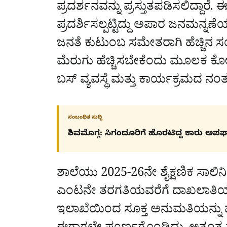
ಪ್ರದರ್ಶನವನ್ನು ಪ್ರಸ್ತುತಪಡಿಸಲಿದ್ದಾರೆ.
ಪ್ರದರ್ಶಿಸಲ್ಪಟ್ಟಿದ್ದು ಅಪಾರ ಜನಮನ್ನಣೆಯ
ಜನತೆ ಕುಟುಂಬ ಸಮೇತರಾಗಿ ಹೆಚ್ಚಿನ ಸ
ಮೆರುಗು ಹೆಚ್ಚಿಸಬೇಕೆಂದು ಮೂಲಕ ಕೋರಲ
ಬಸ್ ವ್ಯವಸ್ಥೆ ಮತ್ತು ಕಾರ್ಯಕ್ರಮದ ನ
ಸಂಬಂಧಿತ ಸುದ್ದಿ
ಶಿವಮೊಗ್ಗ: ಸಿಗಂದೂರಿಗೆ ಹೊರಟಿದ್ದ ಕಾರು ಅ
ಶಾಲೆಯು 2025-26ನೇ ಶೈಕ್ಷಣಿಕ ಸಾಲಿನ
ಎಂಟನೇ ತರಗತಿಯವರೆಗೆ ದಾಖಲಾತಿಯನ್ನು ಪ
ಇಲಾಖೆಯಿಂದ ಸೂಕ್ತ ಅನುಮತಿಯನ್ನು ಪ