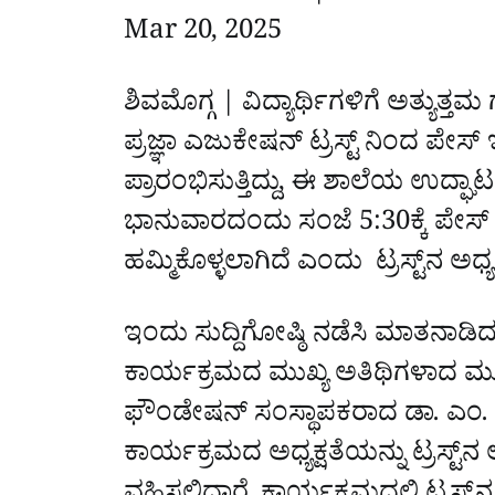
Mar 20, 2025
ಶಿವಮೊಗ್ಗ | ವಿದ್ಯಾರ್ಥಿಗಳಿಗೆ ಅತ್ಯುತ್
ಪ್ರಜ್ಞಾ ಎಜುಕೇಷನ್ ಟ್ರಸ್ಟ್ ನಿಂದ ಪೇಸ್ 
ಪ್ರಾರಂಭಿಸುತ್ತಿದ್ದು, ಈ ಶಾಲೆಯ ಉದ್
ಭಾನುವಾರದಂದು ಸಂಜೆ 5:30ಕ್ಕೆ ಪೇಸ್
ಹಮ್ಮಿಕೊಳ್ಳಲಾಗಿದೆ ಎಂದು ಟ್ರಸ್ಟ್‌ನ ಅಧ್
ಇಂದು ಸುದ್ದಿಗೋಷ್ಠಿ ನಡೆಸಿ ಮಾತನಾಡ
ಕಾರ್ಯಕ್ರಮದ ಮುಖ್ಯ ಅತಿಥಿಗಳಾದ ಮೂಡಬ
ಫೌಂಡೇಷನ್‌ ಸಂಸ್ಥಾಪಕರಾದ ಡಾ. ಎಂ. 
ಕಾರ್ಯಕ್ರಮದ ಅಧ್ಯಕ್ಷತೆಯನ್ನು ಟ್ರಸ್ಟ್‌ನ