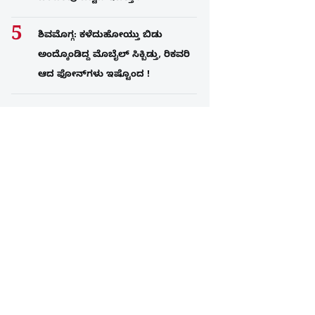
ಶಿವಮೊಗ್ಗ: ಕಳೆದುಹೋಯ್ತು ಬಿಡು
ಅಂದ್ಕೊಂಡಿದ್ದ ಮೊಬೈಲ್​ ಸಿಕ್ಬಿಡ್ತು, ರಿಕವರಿ
ಆದ ಫೋನ್​ಗಳು​ ಇಷ್ಟೊಂದ !