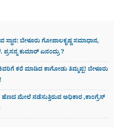
ಚಿವ ಸ್ಥಾನ: ಬೇಳೂರು ಗೋಪಾಲಕೃಷ್ಣ ಸಮಾಧಾನ,
ರ್. ಪ್ರಸನ್ನ ಕುಮಾರ್ ಏನಂದ್ರು ?
ರಿಗೆ ಕರೆ ಮಾಡಿದ ಕಾಗೋಡು ತಿಮ್ಮಪ್ಪ! ಬೇಳೂರು
!
ದು ಹೆಣದ ಮೇಲೆ ನಡೆಸುತ್ತಿರುವ ಅಧಿಕಾರ ,ಕಾಂಗ್ರೆಸ್
ಶ