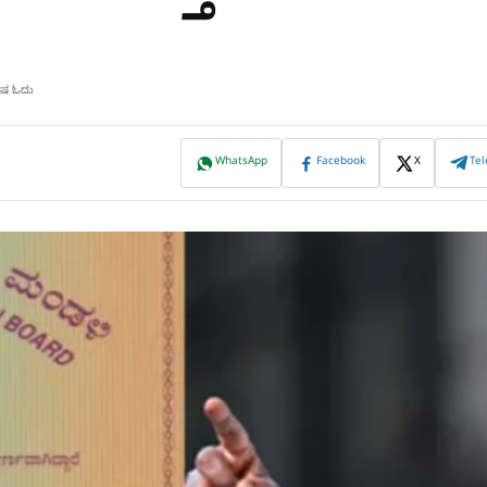
ಮಿಷ ಓದು
WhatsApp
Facebook
X
Te