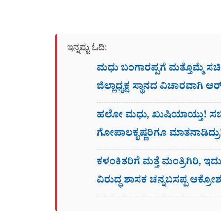
ಇನ್ನಷ್ಟು ಓದಿ:
ಮಧು ಬಂಗಾರಪ್ಪಗೆ ಮತ್ತೊಮ್ಮೆ ಸ
ಜಿಲ್ಲಾಧ್ಯಕ್ಷ ಸ್ಥಾನದ ವಿಚಾರವಾಗಿ ಆ
ಹಲೋ ಮಧು, ಖುಷಿಯಾಯ್ತು! ಸಚಿವ
ಗೋಪಾಲಕೃಷ್ಣರಿಗೂ ಮಾತನಾಡಿದ್ರು
ಕಳಂಕಿತರಿಗೆ ಮತ್ತೆ ಮಂತ್ರಿಗಿರಿ, ಇ
ವಿರುದ್ಧ ಶಾಸಕ ಚನ್ನಬಸಪ್ಪ ಆಕ್ರೋ