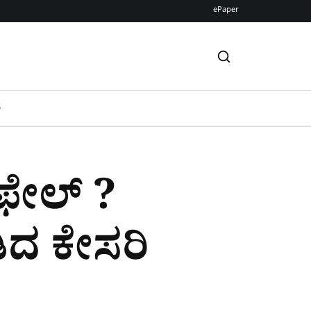
ePaper
S
 ಫೇಲ್‌ ?
ಡಿದ ಕೇಸರಿ