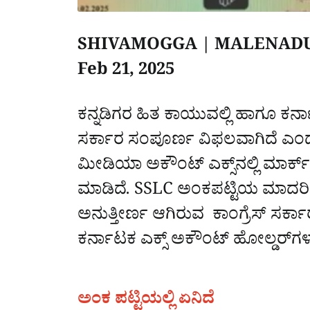
SHIVAMOGGA | MALENAD
Feb 21, 2025
ಕನ್ನಡಿಗರ ಹಿತ ಕಾಯುವಲ್ಲಿ ಹಾಗೂ ಕರ್ನಾಟ
ಸರ್ಕಾರ ಸಂಪೂರ್ಣ ವಿಫಲವಾಗಿದೆ ಎಂದು
ಮೀಡಿಯಾ ಅಕೌಂಟ್‌ ಎಕ್ಸ್‌ನಲ್ಲಿ ಮಾರ್ಕ್
ಮಾಡಿದೆ. SSLC ಅಂಕಪಟ್ಟಿಯ ಮಾದರಿಯಲ್ಲ
ಅನುತ್ತೀರ್ಣ ಆಗಿರುವ ಕಾಂಗ್ರೆಸ್‌ ಸರ್ಕಾರ
ಕರ್ನಾಟಕ ಎಕ್ಸ್‌ ಅಕೌಂಟ್‌ ಹೋಲ್ಡರ್‌ಗಳು
ಅಂಕ ಪಟ್ಟಿಯಲ್ಲಿ ಏನಿದೆ