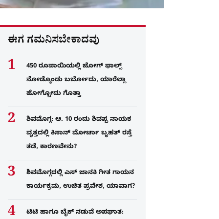
ಈಗ ಗಮನಿಸಬೇಕಾದವು
450 ರೂಪಾಯಿಯಲ್ಲಿ ಜೋಗ್​ ಫಾಲ್ಸ್​
ನೋಡ್ಕೊಂಡು ಬರ್ಬೋದು, ಯಾರೆಲ್ಲಾ
ಹೋಗ್ಬೋದು ಗೊತ್ತಾ
ಶಿವಮೊಗ್ಗ: ಆ. 10 ರಂದು ಶಿವಪ್ಪ ನಾಯಕ
ವೃತ್ತದಲ್ಲಿ ಕಿಸಾನ್ ಮೋರ್ಚಾ ಬೃಹತ್ ರಸ್ತೆ
ತಡೆ, ಕಾರಣವೇನು?
ಶಿವಮೊಗ್ಗದಲ್ಲಿ ಎಸ್​ ಜಾನಕಿ ಗೀತ ಗಾಯನ
ಕಾರ್ಯಕ್ರಮ, ಉಚಿತ ಪ್ರವೇಶ, ಯಾವಾಗ?
ಟಿಟಿ ಹಾಗೂ ಬೈಕ್ ನಡುವೆ ಅಪಘಾತ: