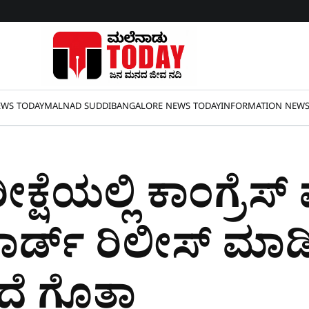
WS TODAY
MALNAD SUDDI
BANGALORE NEWS TODAY
INFORMATION NEW
ಕ್ಷೆಯಲ್ಲಿ ಕಾಂಗ್ರೆಸ್‌
ಕಾರ್ಡ್‌ ರಿಲೀಸ್‌ ಮಾ
ೆ ಗೊತ್ತಾ