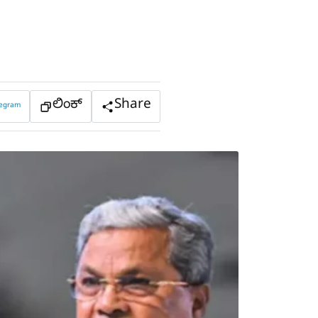
ಲಿಂಕ್
Share
legram