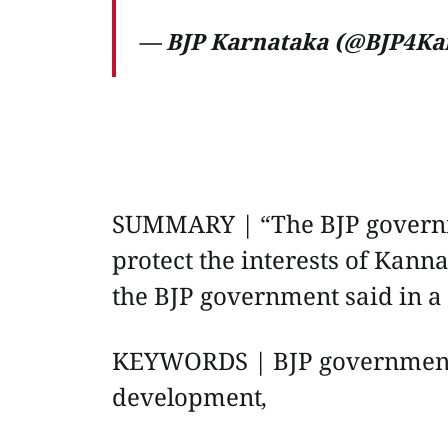
— BJP Karnataka (@BJP4Ka
SUMMARY | “The BJP governme
protect the interests of Kan
the BJP government said in a 
KEYWORDS | BJP government,
development,