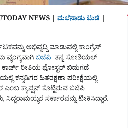
UTODAY NEWS |
ಮಲೆನಾಡು ಟುಡೆ
|‌‌
ಕವನ್ನು ಅಭಿವೃದ್ದಿ ಮಾಡುವಲ್ಲಿ ಕಾಂಗ್ರೆಸ್‌
 ವ್ಯಂಗ್ಯವಾಗಿ
ಬಿಜೆಪಿ
ತನ್ನ ಸೋಶಿಯಲ್‌
‌ ಕಾರ್ಡ್‌ ರೀತಿಯ ಫೋಸ್ಟರ್‌ ಬಿಡುಗಡೆ
ಿ ಕನ್ನಡಿಗರ ಹಿತರಕ್ಷಣಾ ಪರೀಕ್ಷೆಯಲ್ಲಿ
 ಎಂಬ ಕ್ಯಾಪ್ಷನ್‌ ಕೊಟ್ಟಿರುವ ಬಿಜೆಪಿ
, ಸಿದ್ದರಾಮಯ್ಯರ ಸರ್ಕಾರವನ್ನು ಟೀಕಿಸಿದ್ದಾರೆ.