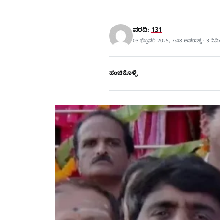
ವರದಿ:
131
03 ಫೆಬ್ರವರಿ 2025, 7:48 ಅಪರಾಹ್ನ · 3 ನಿ
ಹಂಚಿಕೊಳ್ಳಿ