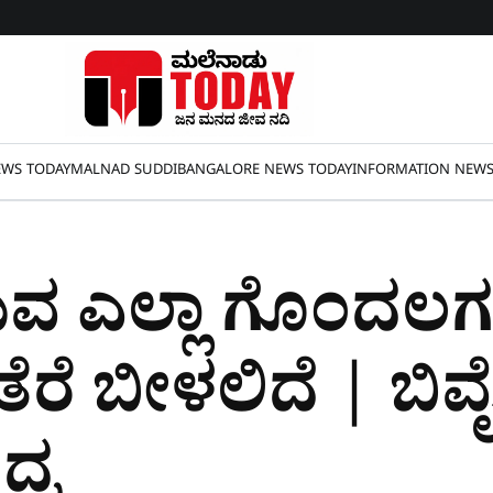
WS TODAY
MALNAD SUDDI
BANGALORE NEWS TODAY
INFORMATION NEW
ಿರುವ ಎಲ್ಲಾ ಗೊಂದಲಗ
ತೆರೆ ಬೀಳಲಿದೆ | ಬಿವ
್ರ