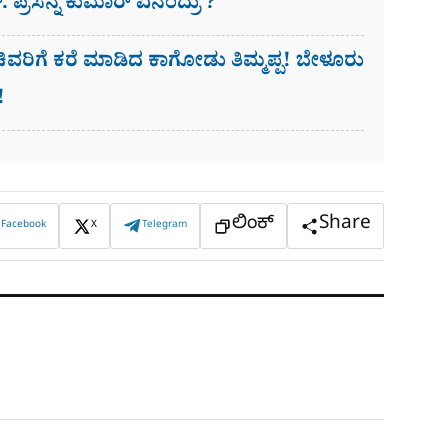
ರ್. ಪ್ರಸನ್ನ ಕುಮಾರ್ ಏನಂದ್ರು ?
ರಿಗೆ ಕರೆ ಮಾಡಿದ ಕಾಗೋಡು ತಿಮ್ಮಪ್ಪ! ಬೇಳೂರು
!
ಲಿಂಕ್
Share
Facebook
X
Telegram