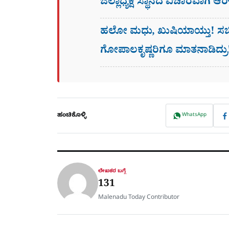
ಜಿಲ್ಲಾಧ್ಯಕ್ಷ ಸ್ಥಾನದ ವಿಚಾರವಾಗಿ ಆ
ಹಲೋ ಮಧು, ಖುಷಿಯಾಯ್ತು! ಸಚಿವ
ಗೋಪಾಲಕೃಷ್ಣರಿಗೂ ಮಾತನಾಡಿದ್ರು
ಹಂಚಿಕೊಳ್ಳಿ
WhatsApp
ಲೇಖಕರ ಬಗ್ಗೆ
131
Malenadu Today Contributor