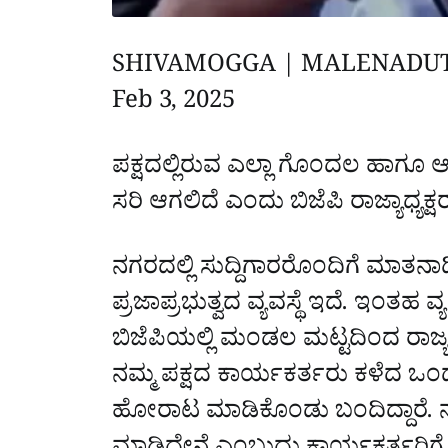
SHIVAMOGGA | MALENADU
Feb 3, 2025
ಪಕ್ಷದಲ್ಲಿರುವ ಎಲ್ಲಾ ಗೊಂದಲ ಹಾಗೂ 
ಸರಿ ಆಗಲಿದೆ ಎಂದು ಬಿಜೆಪಿ ರಾಜ್ಯಾಧ್ಯಕ್
ನಗರದಲ್ಲಿ ಸುದ್ದಿಗಾರರೊಂದಿಗೆ ಮಾತನಾ
ಪ್ರಜಾಪ್ರಭುತ್ವದ ವ್ಯವಸ್ಥೆ ಇದೆ. ಇಂತಹ ವ
ಬಿಜೆಪಿಯಲ್ಲಿ ಮಂಡಲ ಮಟ್ಟದಿಂದ ರಾಜ್
ನಮ್ಮ ಪಕ್ಷದ ಕಾರ್ಯಕರ್ತರು ಕಳೆದ ಒಂದ
ಹೋರಾಟ ಮಾಡಿಕೊಂಡು ಬಂದಿದ್ದಾರೆ. ನಾ