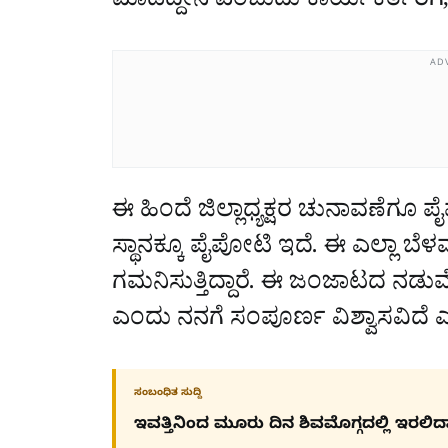
ಮಾಡಿದ್ದೇನೆ ಎಂಬುದು ಕಾರ್ಯಕರ್ತರಿಗೆ,
AD
ಈ ಹಿಂದೆ ಜಿಲ್ಲಾಧ್ಯಕ್ಷರ ಚುನಾವಣೆಗೂ ಪೈ
ಸ್ಥಾನಕ್ಕೂ ಪೈಪೋಟಿ ಇದೆ. ಈ ಎಲ್ಲಾ ಬೆಳ
ಗಮನಿಸುತ್ತಿದ್ದಾರೆ. ಈ ಜಂಜಾಟದ ನಡುವೆ ನಾ
ಎಂದು ನನಗೆ ಸಂಪೂರ್ಣ ವಿಶ್ವಾಸವಿದೆ 
ಸಂಬಂಧಿತ ಸುದ್ದಿ
ಇವತ್ತಿನಿಂದ ಮೂರು ದಿನ ಶಿವಮೊಗ್ಗದಲ್ಲಿ ಇರಲಿದ