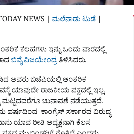
TODAY NEWS |
ಮಲೆನಾಡು ಟುಡೆ
|‌
ಆಂತರಿಕ ಕಲಹಗಳು ಇನ್ನು ಒಂದು ವಾರದಲ್ಲಿ
ಷರಾದ
ಬಿವೈ ವಿಜಯೇಂದ್ರ
ತಿಳಿಸಿದರು.
ಡಿದ ಅವರು ಬಿಜೆಪಿಯಲ್ಲಿ ಆಂತರಿಕ
್ಯವಸ್ಥೆ ಯಾವುದೇ ರಾಜಕೀಯ ಪಕ್ಷದಲ್ಲಿ ಇಲ್ಲ.
ಯ ಮಟ್ಟದವರೆಗೂ ಚುನಾವಣೆ ನಡೆಯುತ್ತದೆ.
ು ವರ್ಷದಿಂದ ಕಾಂಗ್ರೆಸ್ ಸರ್ಕಾರದ ವಿರುದ್ಧ
ನು ಯಾವ ರೀತಿ ಅಧ್ಯಕ್ಷನಾಗಿ ಕೆಲಸ