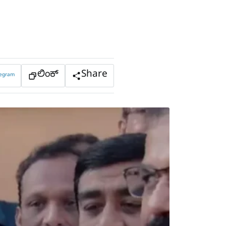
ಲಿಂಕ್
Share
legram