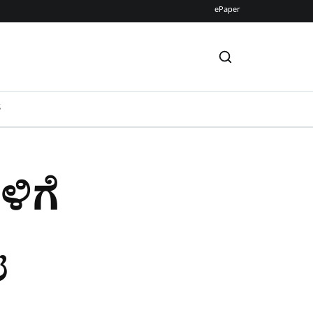
ePaper
S
ಳಿಗೆ
ೈ