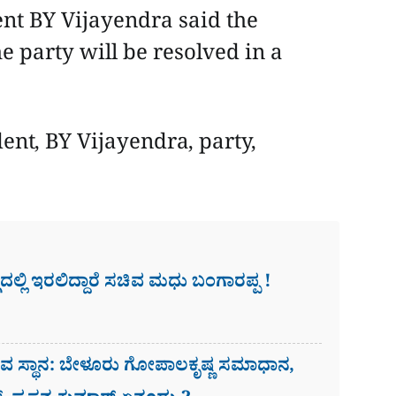
nt BY Vijayendra said the
e party will be resolved in a
nt, BY Vijayendra, party,
ದಲ್ಲಿ ಇರಲಿದ್ದಾರೆ ಸಚಿವ ಮಧು ಬಂಗಾರಪ್ಪ !
ಚಿವ ಸ್ಥಾನ: ಬೇಳೂರು ಗೋಪಾಲಕೃಷ್ಣ ಸಮಾಧಾನ,