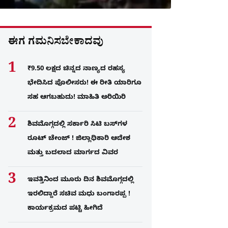
ಈಗ ಗಮನಿಸಬೇಕಾದವು
₹9.50 ಲಕ್ಷದ ಚಿನ್ನದ ನಾಣ್ಯದ ರಹಸ್ಯ
ಭೇದಿಸಿದ ಪೊಲೀಸರು! ಈ ರೀತಿ ಯಾರಿಗೂ
ಸಹ ಆಗಬಹುದು! ಮಾಹಿತಿ ಅರಿಯಿರಿ
ಶಿವಮೊಗ್ಗದಲ್ಲಿ ಸರ್ಕಾರಿ ಸಿಟಿ ಬಸ್​ಗಳ
ರೂಟ್ ಚೇಂಜ್ ! ಜಿಲ್ಲಾಧಿಕಾರಿ ಆದೇಶ
ಮತ್ತು ಬದಲಾದ ಮಾರ್ಗದ ವಿವರ
ಇವತ್ತಿನಿಂದ ಮೂರು ದಿನ ಶಿವಮೊಗ್ಗದಲ್ಲಿ
ಇರಲಿದ್ದಾರೆ ಸಚಿವ ಮಧು ಬಂಗಾರಪ್ಪ !
ಕಾರ್ಯಕ್ರಮದ ಪಟ್ಟಿ ಹೀಗಿದೆ