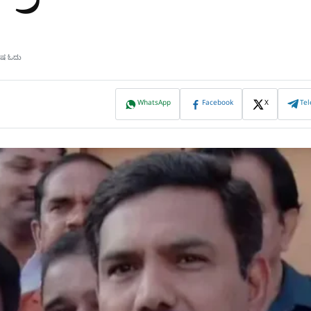
ಮಿಷ ಓದು
WhatsApp
Facebook
X
Te