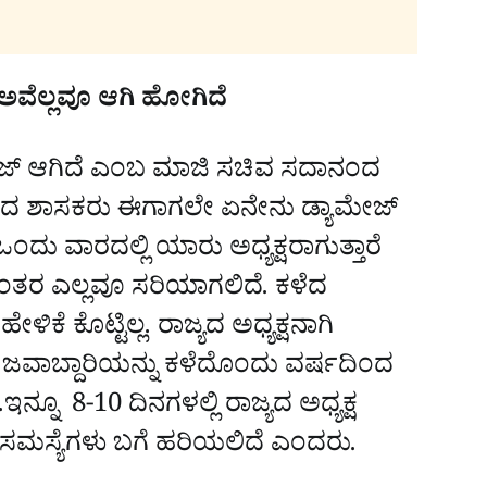
 ಅವೆಲ್ಲವೂ ಆಗಿ ಹೋಗಿದೆ
ಯಾಮೇಜ್ ಆಗಿದೆ ಎಂಬ ಮಾಜಿ ಸಚಿವ ಸದಾನಂದ
ಿಯಿಸಿದ ಶಾಸಕರು ಈಗಾಗಲೇ ಏನೇನು ಡ್ಯಾಮೇಜ್
ು ವಾರದಲ್ಲಿ ಯಾರು ಅಧ್ಯಕ್ಷರಾಗುತ್ತಾರೆ
 ನಂತರ ಎಲ್ಲವೂ ಸರಿಯಾಗಲಿದೆ. ಕಳೆದ
ಕೆ ಕೊಟ್ಟಿಲ್ಲ. ರಾಜ್ಯದ ಅಧ್ಯಕ್ಷನಾಗಿ
ಡ ಜವಾಬ್ದಾರಿಯನ್ನು ಕಳೆದೊಂದು ವರ್ಷದಿಂದ
ನ್ನೂ 8-10 ದಿನಗಳಲ್ಲಿ ರಾಜ್ಯದ ಅಧ್ಯಕ್ಷ
್ಲಾ ಸಮಸ್ಯೆಗಳು ಬಗೆ ಹರಿಯಲಿದೆ ಎಂದರು.