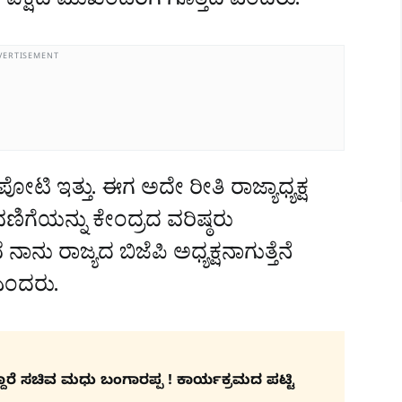
 ಪಕ್ಷದ ಮುಖಂಡರಿಗೆ ಗೊತ್ತಿದೆ ಎಂದರು.
VERTISEMENT
ಪೋಟಿ ಇತ್ತು. ಈಗ ಅದೇ ರೀತಿ ರಾಜ್ಯಾಧ್ಯಕ್ಷ
ವಣಿಗೆಯನ್ನು ಕೇಂದ್ರದ ವರಿಷ್ಠರು
ನು ರಾಜ್ಯದ ಬಿಜೆಪಿ ಅಧ್ಯಕ್ಷನಾಗುತ್ತೆನೆ
ಎಂದರು.
್ದಾರೆ ಸಚಿವ ಮಧು ಬಂಗಾರಪ್ಪ ! ಕಾರ್ಯಕ್ರಮದ ಪಟ್ಟಿ