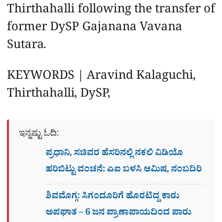
Thirthahalli following the transfer of
former DySP Gajanana Vavana
Sutara.
KEYWORDS | Aravind Kalaguchi,
Thirthahalli, DySP,
ಇನ್ನಷ್ಟು ಓದಿ:
ಪ್ರಧಾನಿ, ಸಚಿವರ ಹೆಸರಿನಲ್ಲಿ ನಕಲಿ ವಿಡಿಯೊ
ಹರಿಬಿಟ್ಟು ವಂಚನೆ: ಎಐ ಬಳಸಿ ಆಮಿಷ, ನಂಬದಿರಿ
ಶಿವಮೊಗ್ಗ: ಸಿಗಂದೂರಿಗೆ ಹೊರಟಿದ್ದ ಕಾರು
ಅಪಘಾತ – 6 ಜನ ಪ್ರಾಣಾಪಾಯದಿಂದ ಪಾರು