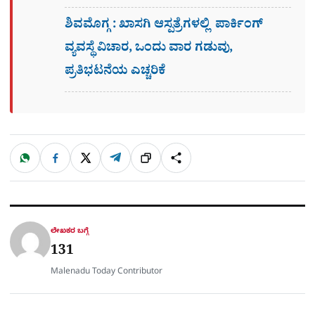
ಶಿವಮೊಗ್ಗ : ಖಾಸಗಿ ಆಸ್ಪತ್ರೆಗಳಲ್ಲಿ ಪಾರ್ಕಿಂಗ್​
ವ್ಯವಸ್ಥೆ ವಿಚಾರ, ಒಂದು ವಾರ ಗಡುವು,
ಪ್ರತಿಭಟನೆಯ ಎಚ್ಚರಿಕೆ
W
F
X
T
ಹಂಚಿಕೊಳ್ಳಿ
ಲಿಂ
S
h
a
e
a
c
l
t
e
e
ಕ್
h
s
b
g
A
o
r
a
p
o
a
p
k
m
r
ಲೇಖಕರ ಬಗ್ಗೆ
e
131
Malenadu Today Contributor