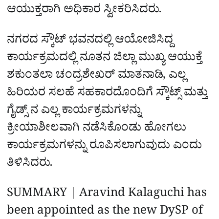
ಆಯುಕ್ತರಾಗಿ ಅಧಿಕಾರ ಸ್ವೀಕರಿಸಿದರು.
ನಗರದ ಸ್ಕೌಟ್ ಭವನದಲ್ಲಿ ಆಯೋಜಿಸಿದ್ದ
ಕಾರ್ಯಕ್ರಮದಲ್ಲಿ ನೂತನ ಜಿಲ್ಲಾ ಮುಖ್ಯ ಆಯುಕ್ತೆ
ಶಕುಂತಲಾ ಚಂದ್ರಶೇಖರ್ ಮಾತನಾಡಿ, ಎಲ್ಲ
ಹಿರಿಯರ ಸಲಹೆ ಸಹಕಾರದೊಂದಿಗೆ ಸ್ಕೌಟ್ಸ್ ಮತ್ತು
ಗೈಡ್ಸ್ ನ ಎಲ್ಲ ಕಾರ್ಯಕ್ರಮಗಳನ್ನು
ಕ್ರೀಯಾಶೀಲವಾಗಿ ನಡೆಸಿಕೊಂಡು ಹೋಗಲು
ಕಾರ್ಯಕ್ರಮಗಳನ್ನು ರೂಪಿಸಲಾಗುವುದು ಎಂದು
ತಿಳಿಸಿದರು.
SUMMARY | Aravind Kalaguchi has
been appointed as the new DySP of