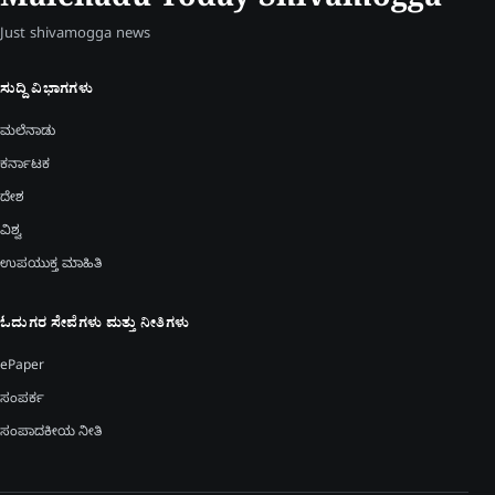
Malenadu Today Shivamogga
Just shivamogga news
ಸುದ್ದಿ ವಿಭಾಗಗಳು
ಮಲೆನಾಡು
ಕರ್ನಾಟಕ
ದೇಶ
ವಿಶ್ವ
ಉಪಯುಕ್ತ ಮಾಹಿತಿ
ಓದುಗರ ಸೇವೆಗಳು ಮತ್ತು ನೀತಿಗಳು
ePaper
ಸಂಪರ್ಕ
ಸಂಪಾದಕೀಯ ನೀತಿ