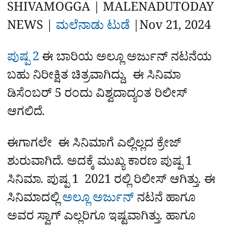
a
p
o
a
SHIVAMOGGA | MALENADUTODAY
p
k
m
r
NEWS |
ಮಲೆನಾಡು ಟುಡೆ
|
Nov 21, 2024
e
ಪುಷ್ಪ 2
ಈ ಬಾರಿಯ ಅಲ್ಲೂ ಅರ್ಜುನ್ ನಟನೆಯ
ಬಹು ನಿರೀಕ್ಷಿತ ಚಿತ್ರವಾಗಿದ್ದು, ಈ ಸಿನಿಮಾ
ಡಿಸೆಂಬರ್ 5 ರಂದು ವಿಶ್ವದಾದ್ಯಂತ ರಿಲೀಸ್
ಆಗಲಿದೆ.
ಈಗಾಗಲೇ ಈ ಸಿನಿಮಾಗೆ ಎಲ್ಲಿಲ್ಲದ ಕ್ರೇಜ್
ಶುರುವಾಗಿದೆ. ಅದಕ್ಕೆ ಮುಖ್ಯ ಕಾರಣ ಪುಷ್ಪ 1
ಸಿನಿಮಾ. ಪುಷ್ಪ 1 2021 ರಲ್ಲಿ ರಿಲೀಸ್ ಆಗಿತ್ತು. ಈ
ಸಿನಿಮಾದಲ್ಲಿ
ಅಲ್ಲೂ ಅರ್ಜುನ್
ನಟನೆ ಹಾಗೂ
ಅವರ ಸ್ವಾಗ್ ಎಲ್ಲರಿಗೂ ಇಷ್ಟವಾಗಿತ್ತು. ಹಾಗೂ