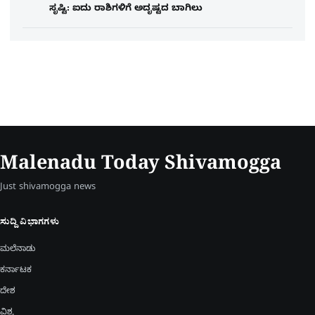
ಸೃಷ್ಟಿ: ಐದು ರಾಶಿಗಳಿಗೆ ಅದೃಷ್ಟದ ಬಾಗಿಲು
Malenadu Today Shivamogga
Just shivamogga news
ಸುದ್ದಿ ವಿಭಾಗಗಳು
ಮಲೆನಾಡು
ಕರ್ನಾಟಕ
ದೇಶ
ವಿಶ್ವ