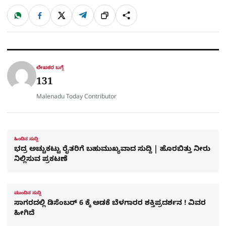
W
F
X
T
ಹಂಚಿಕೊಳ್ಳಿ
ಲಿಂ
S
h
a
e
a
c
l
t
e
e
ಕ್
h
s
b
g
A
o
r
a
p
o
a
p
k
m
r
ಲೇಖಕರ ಬಗ್ಗೆ
e
131
Malenadu Today Contributor
ಹಿಂದಿನ ಸುದ್ದಿ
ಭದ್ರ ಅಚ್ಚುಕಟ್ಟು ರೈತರಿಗೆ ಬಹುಮುಖ್ಯವಾದ ಸುದ್ದಿ | ಹೊರಬಿತ್ತು ನೀರು
ನಿಲ್ಲಿಸುವ ಪ್ರಕಟಣೆ
ಮುಂದಿನ ಸುದ್ದಿ
ಸಾಗರದಲ್ಲಿ ಡಿಸೆಂಬರ್‌ 6 ಕ್ಕೆ ಅಡಕೆ ಬೆಳಗಾರರ ಶಕ್ತಿಪ್ರದರ್ಶನ ! ವಿವರ
ಹೀಗಿದೆ