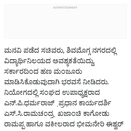
ADVERTISEMENT
ಮನವಿ ಪಡೆದ ಸಚಿವರು, ಶಿವಮೊಗ್ಗ ನಗರದಲ್ಲಿ
ವಿದ್ಯಾರ್ಥಿನಿಲಯದ ಅವಶ್ಯಕತೆಯಿದ್ದು,
ಸರ್ಕಾರದಿಂದ ಹಣ ಮಂಜೂರು
ಮಾಡಿಸಿಕೊಡುವುದಾಗಿ ಭರವಸೆ ನೀಡಿದರು.
ನಿಯೋಗದಲ್ಲಿ ಸಂಘದ ಉಪಾಧ್ಯಕ್ಷರಾದ
ಎನ್.ಪಿ.ಧರ್ಮರಾಜ್ ˌಪ್ರಧಾನ ಕಾರ್ಯದರ್ಶಿ
ಎಸ್.ಸಿ.ರಾಮಚಂದ್ರˌ ಖಜಾಂಚಿ ಕಾಗೋಡು
ರಾಮಪ್ಪ ಹಾಗೂ ವಕೀಲರಾದ ಭೀಮನೇರಿ ಈಶ್ವರ್‌