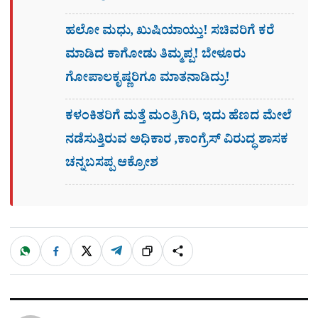
ಹಲೋ ಮಧು, ಖುಷಿಯಾಯ್ತು! ಸಚಿವರಿಗೆ ಕರೆ
ಮಾಡಿದ ಕಾಗೋಡು ತಿಮ್ಮಪ್ಪ! ಬೇಳೂರು
ಗೋಪಾಲಕೃಷ್ಣರಿಗೂ ಮಾತನಾಡಿದ್ರು!
ಕಳಂಕಿತರಿಗೆ ಮತ್ತೆ ಮಂತ್ರಿಗಿರಿ, ಇದು ಹೆಣದ ಮೇಲೆ
ನಡೆಸುತ್ತಿರುವ ಅಧಿಕಾರ ,ಕಾಂಗ್ರೆಸ್ ವಿರುದ್ಧ ಶಾಸಕ
ಚನ್ನಬಸಪ್ಪ ಆಕ್ರೋಶ
W
F
X
T
ಹಂಚಿಕೊಳ್ಳಿ
ಲಿಂ
S
h
a
e
a
c
l
t
e
e
ಕ್
h
s
b
g
A
o
r
a
p
o
a
p
k
m