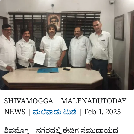
a
p
o
a
p
k
m
r
e
SHIVAMOGGA | MALENADUTODAY
NEWS |
ಮಲೆನಾಡು ಟುಡೆ
|‌
Feb 1, 2025
ಶಿವಮೊಗ್ಗ| ನಗರದಲ್ಲಿ ಈಡಿಗ ಸಮುದಾಯದ