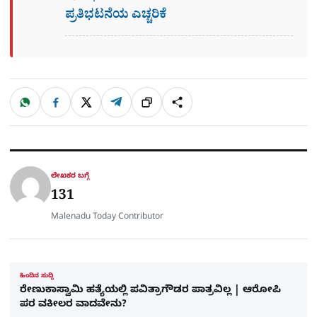
ಪ್ರತಿಭಟನೆಯ ಎಚ್ಚರಿಕೆ
W
F
X
T
ಹಂಚಿಕೊಳ್ಳಿ
ಲಿಂ
S
h
a
e
a
c
l
t
e
e
ಕ್
h
s
b
g
A
o
r
a
p
o
a
p
k
m
r
ಲೇಖಕರ ಬಗ್ಗೆ
e
131
Malenadu Today Contributor
ಹಿಂದಿನ ಸುದ್ದಿ
ರೇಣುಕಾಸ್ವಾಮಿ ಹತ್ಯೆಯಲ್ಲಿ ಪವಿತ್ರಾಗೌಡರ ಪಾತ್ರವಿಲ್ಲ | ಆರೋಪಿ
ಪರ ವಕೀಲರ ವಾದವೇನು?