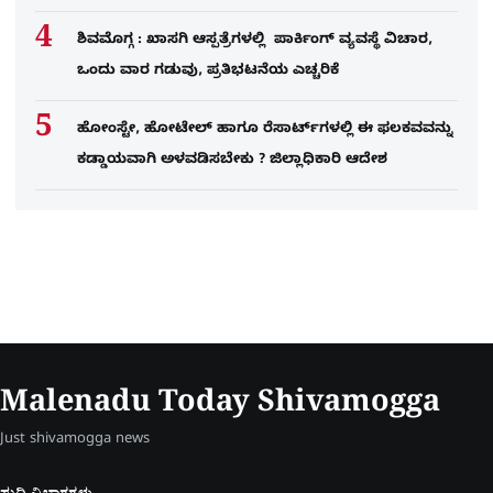
ಶಿವಮೊಗ್ಗ : ಖಾಸಗಿ ಆಸ್ಪತ್ರೆಗಳಲ್ಲಿ ಪಾರ್ಕಿಂಗ್​ ವ್ಯವಸ್ಥೆ ವಿಚಾರ,
ಒಂದು ವಾರ ಗಡುವು, ಪ್ರತಿಭಟನೆಯ ಎಚ್ಚರಿಕೆ
ಹೋಂಸ್ಟೇ, ಹೋಟೇಲ್ ಹಾಗೂ ರೆಸಾರ್ಟ್‌ಗಳಲ್ಲಿ ಈ ಫಲಕವವನ್ನು
ಕಡ್ಡಾಯವಾಗಿ ಅಳವಡಿಸಬೇಕು ? ಜಿಲ್ಲಾಧಿಕಾರಿ ಆದೇಶ
Malenadu Today Shivamogga
Just shivamogga news