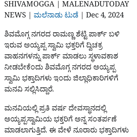
a
p
o
a
SHIVAMOGGA | MALENADUTODAY
p
k
m
r
NEWS |
ಮಲೆನಾಡು ಟುಡೆ
|‌
Dec 4, 2024
e
ಶಿವಮೊಗ್ಗ ನಗರದ ರಾಮಣ್ಣ ಶೆಟ್ಟಿ ಪಾರ್ಕ್‌ ಬಳಿ
ಇರುವ ಅಯ್ಯಪ್ಪ ಸ್ವಾಮಿ ಭಕ್ತರಿಗೆ ದ್ವಿಚಕ್ರ
ವಾಹನಗಳನ್ನು ಪಾರ್ಕ್ ಮಾಡಲು ಸ್ಥಳಾವಕಾಶ
ನೀಡಬೇಕೆಂದು ಶಿವಮೊಗ್ಗ ನಗರದ ಅಯ್ಯಪ್ಪ
ಸ್ವಾಮಿ ಭಕ್ತಾದಿಗಳು ಇಂದು ಜಿಲ್ಲಾಧಿಕಾರಿಗಳಿಗೆ
ಮನವಿ ಸಲ್ಲಿಸಿದ್ದಾರೆ.
ಮನವಿಯಲ್ಲಿ ಪ್ರತಿ ವರ್ಷ ದೇವಸ್ಥಾನದಲ್ಲಿ
ಅಯ್ಯಪ್ಪಸ್ವಾಮಿಯ ಭಕ್ತರಿಗೆ ಅನ್ನ ಸಂತರ್ಪಣೆ
ಮಾಡಲಾಗುತ್ತಿದೆ. ಈ ವೇಳೆ ನೂರಾರು ಭಕ್ತಾದಿಗಳು