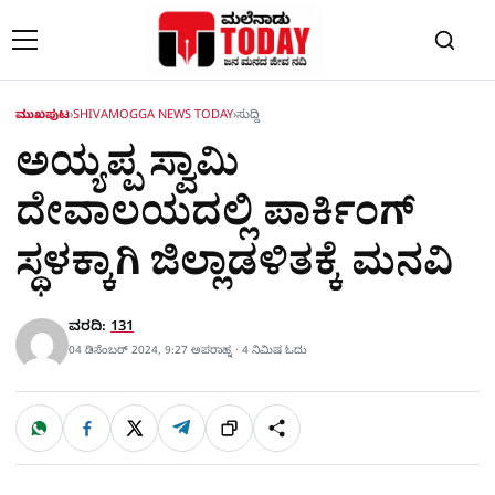
Skip to content
ಮುಖಪುಟ
›
SHIVAMOGGA NEWS TODAY
›
ಸುದ್ದಿ
ಅಯ್ಯಪ್ಪ ಸ್ವಾಮಿ
ದೇವಾಲಯದಲ್ಲಿ ಪಾರ್ಕಿಂಗ್‌
ಸ್ಥಳಕ್ಕಾಗಿ ಜಿಲ್ಲಾಡಳಿತಕ್ಕೆ ಮನವಿ
ವರದಿ:
131
04 ಡಿಸೆಂಬರ್ 2024, 9:27 ಅಪರಾಹ್ನ · 4 ನಿಮಿಷ ಓದು
W
F
X
T
ಹಂಚಿಕೊಳ್ಳಿ
ಲಿಂ
S
h
a
e
a
c
l
t
e
e
ಕ್
h
s
b
g
A
o
r