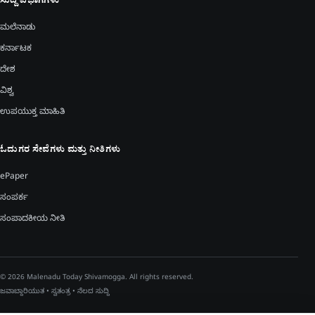
ಸುದ್ದಿ ವಿಭಾಗಗಳು
ಮಲೆನಾಡು
ಕರ್ನಾಟಕ
ದೇಶ
ವಿಶ್ವ
ಉಪಯುಕ್ತ ಮಾಹಿತಿ
ಓದುಗರ ಸೇವೆಗಳು ಮತ್ತು ನೀತಿಗಳು
ePaper
ಸಂಪರ್ಕ
ಸಂಪಾದಕೀಯ ನೀತಿ
© 2026 Malenadu Today Shivamogga. All rights reserved.
ಜವಾಬ್ದಾರಿಯುತ • ಸ್ವತಂತ್ರ • ನೆಲದ ಸುದ್ದಿ